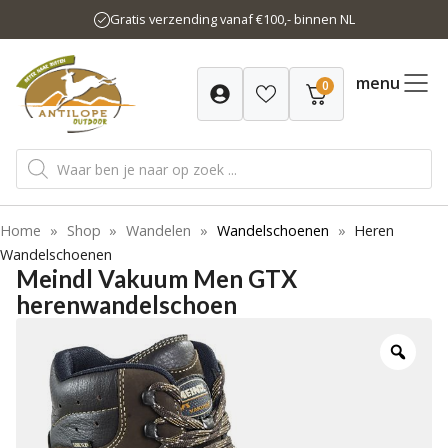
Ga
Gratis verzending vanaf €100,- binnen NL
naar
de
inhoud
menu
0
Producten
zoeken
Home
»
Shop
»
Wandelen
»
Wandelschoenen
»
Heren
Wandelschoenen
Meindl Vakuum Men GTX
herenwandelschoen