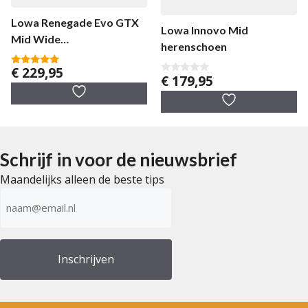
Lowa Renegade Evo GTX
Lowa Innovo Mid
Mid Wide
herenschoen
herenwandelschoen
€
229,95
5.00
€
179,95
0
van 5
v
a
n
5
Schrijf in voor de nieuwsbrief
Maandelijks alleen de beste tips
E-
mailadres
(Vereist)