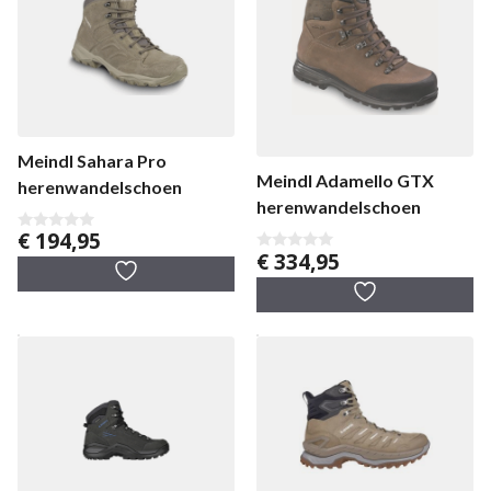
Meindl Sahara Pro
Meindl Adamello GTX
herenwandelschoen
herenwandelschoen
€
194,95
0
€
334,95
v
0
a
v
n
a
5
n
5