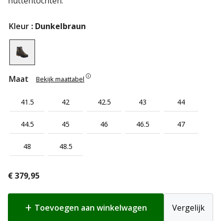
huttentochten.
Kleur
: Dunkelbraun
Maat
Bekijk maattabel
41.5
42
42.5
43
44
44.5
45
46
46.5
47
48
48.5
€
379,95
Toevoegen aan winkelwagen
Vergelijk