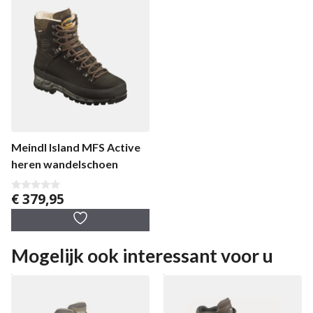
Meindl Island MFS Active
heren wandelschoen
€
379,95
0
v
a
n
5
Mogelijk ook interessant voor u