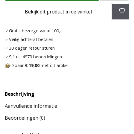
Bekijk dit product in de winkel
Toev
aan
Gratis bezorgd vanaf 100,-
verla
Veilig achteraf betalen
30 dagen retour sturen
9,1 uit 4979 beoordelingen
Spaar
€ 19,00
met dit artikel
Beschrijving
Aanvullende informatie
Beoordelingen (0)