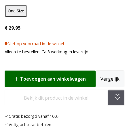
One Size
€
29,95
Niet op voorraad in de winkel
Alleen te bestellen. Ca 8 werkdagen levertijd.
Toevoegen aan winkelwagen
Vergelijk
Bekijk dit product in de winkel
Toev
aan
Gratis bezorgd vanaf 100,-
verla
Veilig achteraf betalen