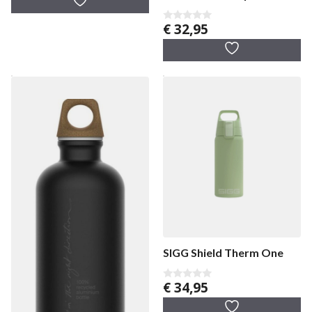
n
5
€
32,95
0
v
a
n
5
SIGG Shield Therm One
€
34,95
0
v
a