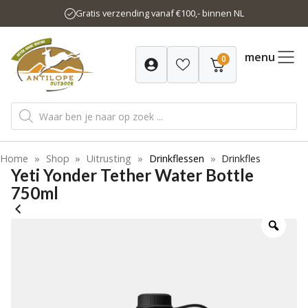
Ga
Gratis verzending vanaf €100,- binnen NL
naar
de
inhoud
menu
0
Producten
zoeken
Home
»
Shop
»
Uitrusting
»
Drinkflessen
»
Drinkfles
Yeti Yonder Tether Water Bottle
750ml