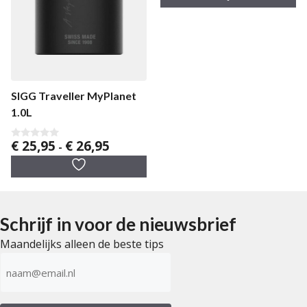
n
5
SIGG Traveller MyPlanet
1.0L
Prijsklasse:
€
25,95
€
26,95
0
-
v
€ 25,95
a
tot
n
5
€ 26,95
Schrijf in voor de nieuwsbrief
Maandelijks alleen de beste tips
E-
mailadres
(Vereist)