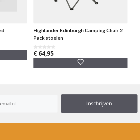
ed
Highlander Edinburgh Camping Chair 2
Pack stoelen
€
64,95
0
v
a
n
5
res