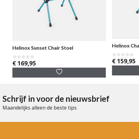
Helinox Cha
Helinox Sunset Chair Stoel
€
159,95
0
€
169,95
0
v
v
a
a
n
n
5
5
Schrijf in voor de nieuwsbrief
Maandelijks alleen de beste tips