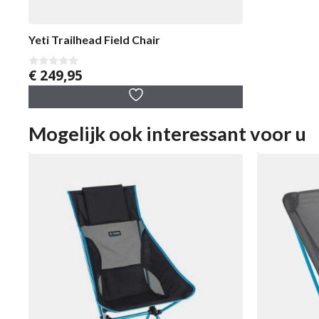
Yeti Trailhead Field Chair
€
249,95
0
v
a
n
5
Mogelijk ook interessant voor u