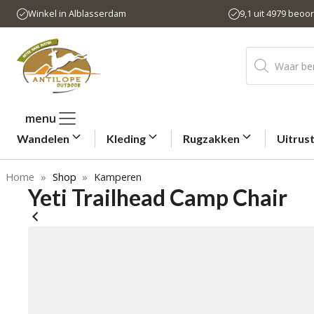
Ga
Winkel in Alblasserdam
9,1 uit 4979 beoo
naar
de
Producten
inhoud
zoeken
menu
Wandelen
Kleding
Rugzakken
Uitrus
Home
»
Shop
»
Kamperen
Yeti Trailhead Camp Chair