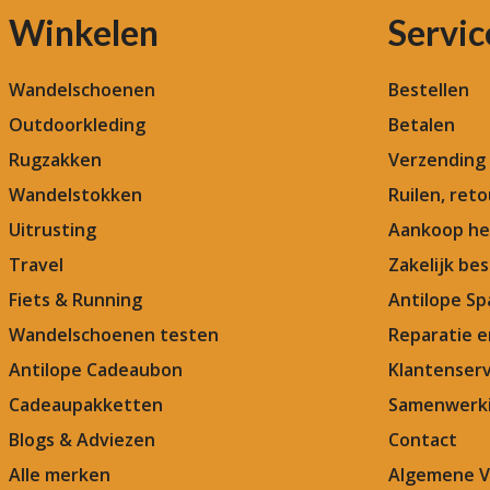
Winkelen
Servic
Wandelschoenen
Bestellen
Outdoorkleding
Betalen
Rugzakken
Verzending
Wandelstokken
Ruilen, ret
Uitrusting
Aankoop he
Travel
Zakelijk bes
Fiets & Running
Antilope Sp
Wandelschoenen testen
Reparatie 
Antilope Cadeaubon
Klantenserv
Cadeaupakketten
Samenwerki
Blogs & Adviezen
Contact
Alle merken
Algemene 