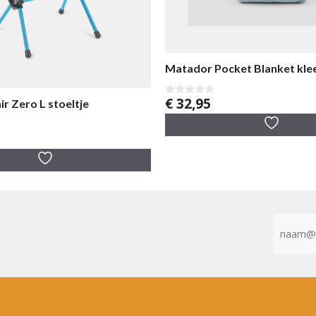
Matador Pocket Blanket kle
€
32,95
ir Zero L stoeltje
0
v
a
n
5
E-
mailad
(Vereist)