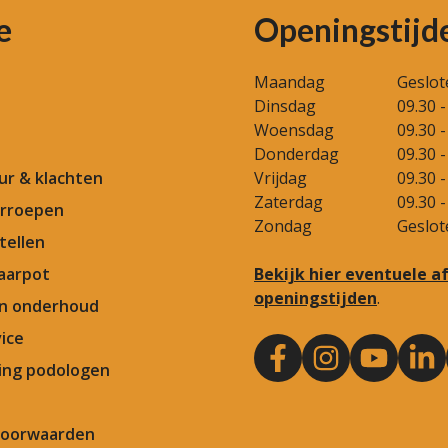
e
Openingstijd
Maandag
Geslot
Dinsdag
09.30 -
Woensdag
09.30 -
Donderdag
09.30 -
our & klachten
Vrijdag
09.30 -
Zaterdag
09.30 -
rroepen
Zondag
Geslot
tellen
aarpot
Bekijk hier eventuele 
openingstijden
.
en onderhoud
ice
ng podologen
Voorwaarden