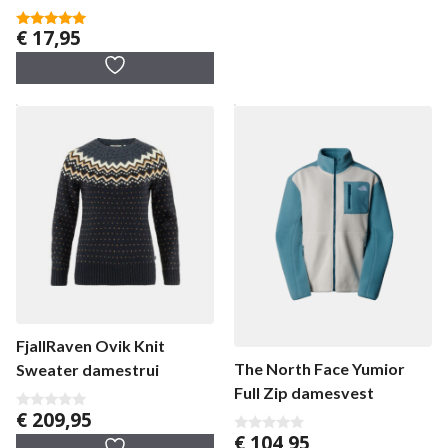
€
17,95
5.00
van 5
FjallRaven Ovik Knit
The North Face Yumior
Sweater damestrui
Full Zip damesvest
€
209,95
0
v
€
104,95
0
a