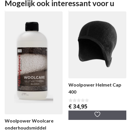
Mogelijk ook interessant voor u
Woolpower Helmet Cap
400
€
34,95
0
v
a
n
Woolpower Woolcare
5
onderhoudsmiddel