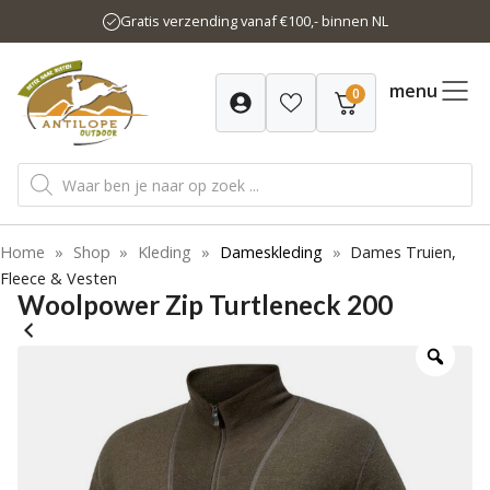
Ga
Gratis verzending vanaf €100,- binnen NL
naar
de
inhoud
menu
0
Producten
zoeken
Home
»
Shop
»
Kleding
»
Dameskleding
»
Dames Truien,
Fleece & Vesten
Woolpower Zip Turtleneck 200