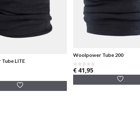
Woolpower Tube 200
 Tube LITE
€
41,95
0
v
a
n
5