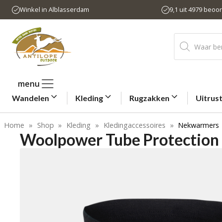
Ga
Winkel in Alblasserdam
9,1 uit 4979 beoo
naar
de
Producten
inhoud
zoeken
menu
Wandelen
Kleding
Rugzakken
Uitrus
Home
»
Shop
»
Kleding
»
Kledingaccessoires
»
Nekwarmers
Woolpower Tube Protection 