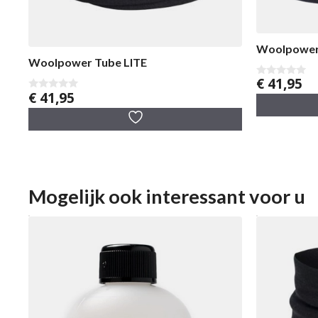
Woolpower
Woolpower Tube LITE
€
41,95
0
v
€
41,95
0
a
v
n
a
5
n
5
Mogelijk ook interessant voor u