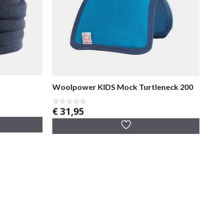
Woolpower KIDS Mock Turtleneck 200
€
31,95
0
v
a
n
5