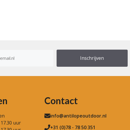
res
en
Contact
en
info@antilopeoutdoor.nl
 17.30 uur
+31 (0)78 - 78 50 351
 17.30 uur