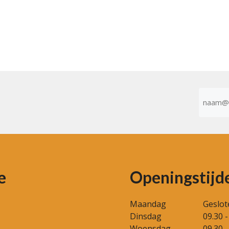
E-
mailad
(Vereist)
e
Openingstijd
Maandag
Geslot
Dinsdag
09.30 -
Woensdag
09.30 -