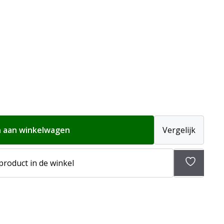
 aan winkelwagen
Vergelijk
 product in de winkel
Toevoeg
aan
verlangli