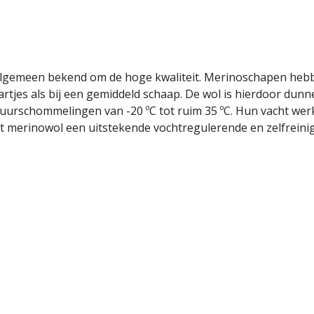
algemeen bekend om de hoge kwaliteit. Merinoschapen hebb
tjes als bij een gemiddeld schaap. De wol is hierdoor dunner
tuurschommelingen van -20
ºC
tot ruim 35
ºC
. Hun vacht we
 merinowol een uitstekende vochtregulerende en zelfreinige