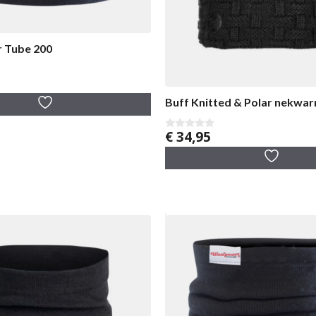
 Tube 200
Buff Knitted & Polar nekwa
€
34,95
0
v
a
n
5