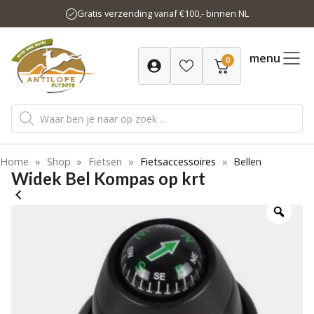
Ga
Gratis verzending vanaf €100,- binnen NL
naar
de
inhoud
menu
0
Producten
zoeken
Home
»
Shop
»
Fietsen
»
Fietsaccessoires
»
Bellen
Widek Bel Kompas op krt