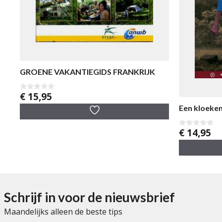
GROENE VAKANTIEGIDS FRANKRIJK
€
15,95
0
v
Een kloeke
a
n
5
€
14,95
0
v
a
n
5
Schrijf in voor de nieuwsbrief
Maandelijks alleen de beste tips