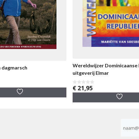
Wereldwijzer Dominicaanse 
n dagmarsch
uitgeverij Elmar
€
21,95
0
v
a
n
5
E-
mailad
(Vereist)