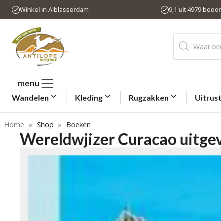
Ga
Winkel in Alblasserdam
9,1 uit 4979 beoo
naar
de
Producten
inhoud
zoeken
menu
Wandelen
Kleding
Rugzakken
Uitrus
Home
»
Shop
»
Boeken
Wereldwjizer Curacao uitgev