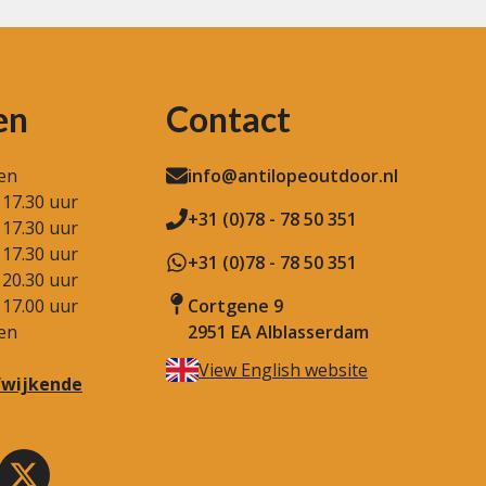
en
Contact
en
info@antilopeoutdoor.nl
 17.30 uur
+31 (0)78 - 78 50 351
 17.30 uur
 17.30 uur
+31 (0)78 - 78 50 351
 20.30 uur
 17.00 uur
Cortgene 9
en
2951 EA Alblasserdam
View English website
afwijkende