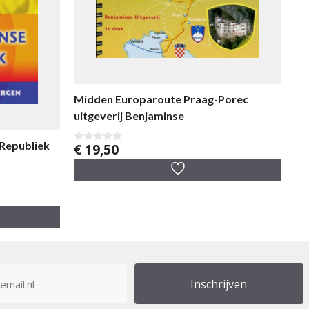
Midden Europaroute Praag-Porec
uitgeverij Benjaminse
Republiek
€
19,50
0
v
a
n
5
res