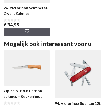
26. Victorinox Sentinel 4f.
Zwart Zakmes
€
34,95
0
v
a
n
5
Mogelijk ook interessant voor u
Opinel 9. No.8 Carbon
zakmes – Beukenhout
94. Victorinox Spartan 12f.