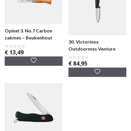
Opinel 3. No.7 Carbon
zakmes – Beukenhout
30. Victorinox
Outdoormes Venture
€
13,49
0
v
a
€
84,95
0
n
v
5
a
n
5