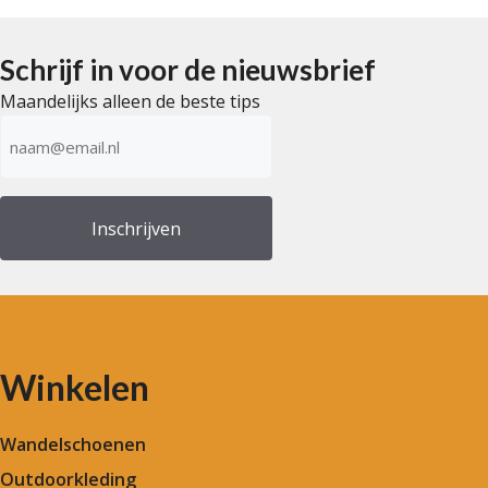
5
Schrijf in voor de nieuwsbrief
Maandelijks alleen de beste tips
E-
mailadres
(Vereist)
Winkelen
Wandelschoenen
Outdoorkleding