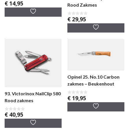
€
14,95
0
Rood Zakmes
v
a
n
€
29,95
5
0
v
a
n
5
Opinel 25. No.10 Carbon
zakmes – Beukenhout
93. Victorinox NailClip 580
€
19,95
0
Rood zakmes
v
a
n
€
40,95
5
0
v
a
n