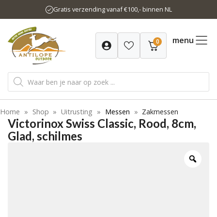
Ga
Gratis verzending vanaf €100,- binnen NL
naar
de
inhoud
menu
0
Producten
zoeken
Home
»
Shop
»
Uitrusting
»
Messen
»
Zakmessen
Victorinox Swiss Classic, Rood, 8cm,
Glad, schilmes