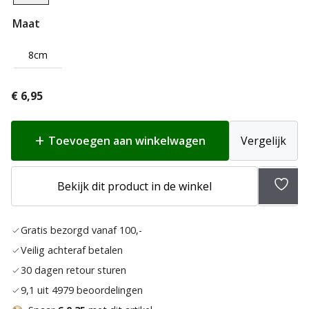
Maat
8cm
€
6,95
Toevoegen aan winkelwagen
Vergelijk
Bekijk dit product in de winkel
Toev
aan
Gratis bezorgd vanaf 100,-
verla
Veilig achteraf betalen
30 dagen retour sturen
9,1 uit 4979 beoordelingen