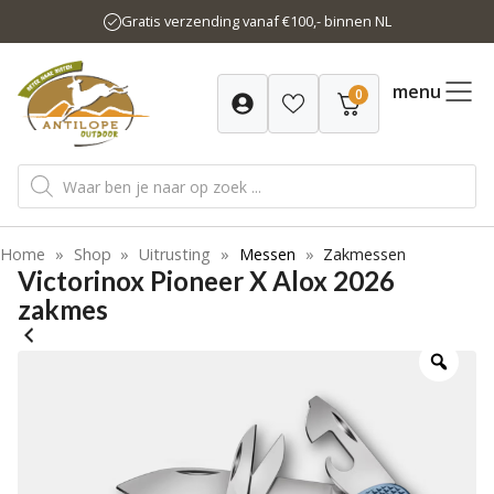
Ga
Gratis verzending vanaf €100,- binnen NL
naar
de
inhoud
menu
0
Producten
zoeken
Home
»
Shop
»
Uitrusting
»
Messen
»
Zakmessen
Victorinox Pioneer X Alox 2026
zakmes