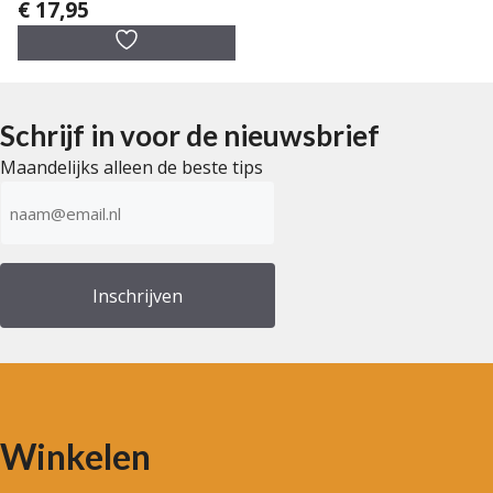
€
17,95
0
v
a
n
5
Schrijf in voor de nieuwsbrief
Maandelijks alleen de beste tips
E-
mailadres
(Vereist)
Winkelen