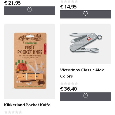
€
21,95
0
€
14,95
v
0
a
v
n
a
5
n
5
Victorinox Classic Alox
Colors
€
36,40
0
v
a
n
5
Kikkerland Pocket Knife