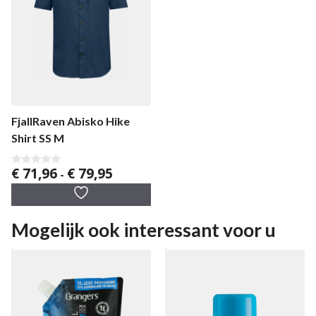
FjallRaven Abisko Hike
Shirt SS M
Prijsklasse:
€
71,96
€
79,95
0
-
v
€ 71,96
a
tot
n
5
€ 79,95
Mogelijk ook interessant voor u