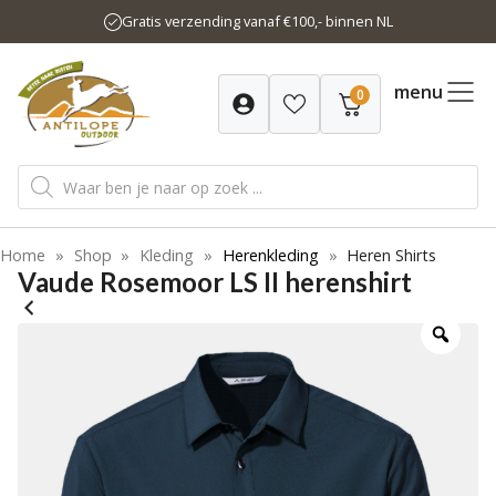
Ga
Gratis verzending vanaf €100,- binnen NL
naar
de
inhoud
menu
0
Producten
zoeken
Home
»
Shop
»
Kleding
»
Herenkleding
»
Heren Shirts
Vaude Rosemoor LS II herenshirt
-20%