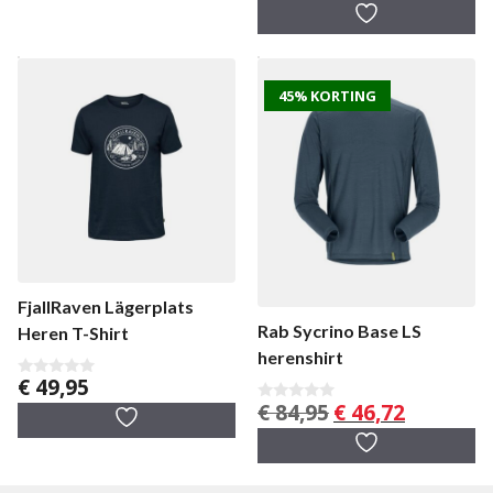
a
n
5
45% KORTING
FjallRaven Lägerplats
Rab Sycrino Base LS
Heren T-Shirt
herenshirt
€
49,95
0
v
Oorspronkelijke
Huidige
€
84,95
€
46,72
0
a
v
prijs
prijs
n
a
5
was:
is:
n
5
€ 84,95.
€ 46,72.