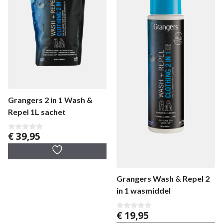
Grangers 2 in 1 Wash &
Repel 1L sachet
€
39,95
0
v
a
n
5
Grangers Wash & Repel 2
in 1 wasmiddel
€
19,95
0
v