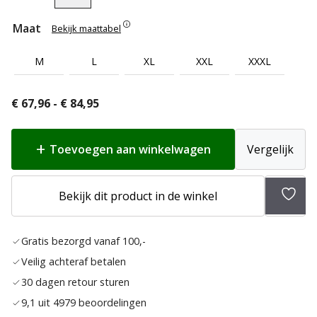
Maat
Bekijk maattabel
M
L
XL
XXL
XXXL
Prijsklasse:
€
67,96
-
€
84,95
€ 67,96
tot
Toevoegen aan winkelwagen
Vergelijk
€ 84,95
Bekijk dit product in de winkel
Toev
aan
Gratis bezorgd vanaf 100,-
verla
Veilig achteraf betalen
30 dagen retour sturen
9,1 uit 4979 beoordelingen