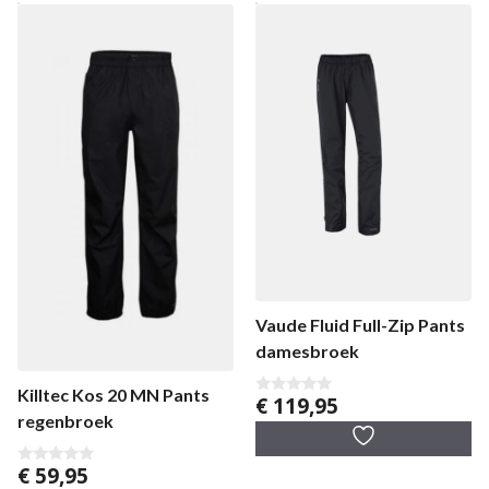
Vaude Fluid Full-Zip Pants
damesbroek
Killtec Kos 20 MN Pants
€
119,95
0
regenbroek
v
a
n
5
€
59,95
0
v