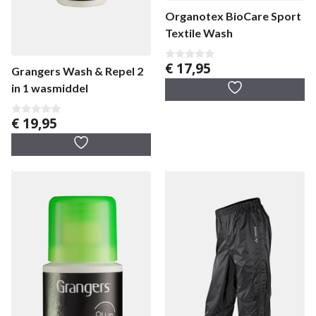
Organotex BioCare Sport
Textile Wash
€
17,95
0
Grangers Wash & Repel 2
v
a
in 1 wasmiddel
n
5
€
19,95
0
v
a
n
5