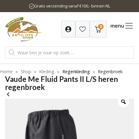
Ga
Gratis verzending vanaf €100,- binnen NL
naar
de
inhoud
menu
0
Producten
zoeken
Home
»
Shop
»
Kleding
»
Regenkleding
»
Regenbroek
Vaude Me Fluid Pants II L/S heren
regenbroek