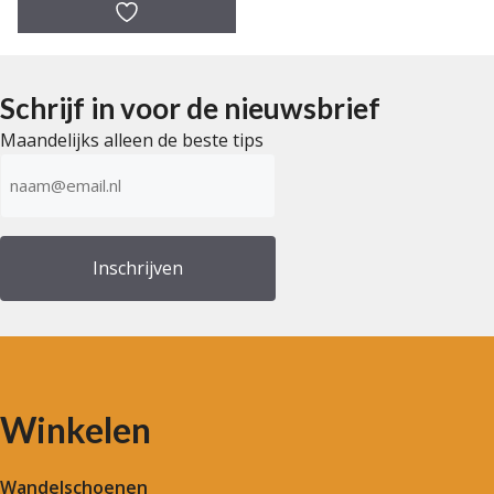
a
n
5
Schrijf in voor de nieuwsbrief
Maandelijks alleen de beste tips
E-
mailadres
(Vereist)
Winkelen
Wandelschoenen