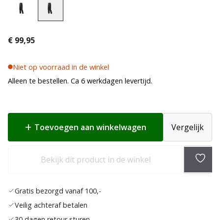
€
99,95
Niet op voorraad in de winkel
Alleen te bestellen. Ca 6 werkdagen levertijd.
Toevoegen aan winkelwagen
Vergelijk
Bekijk dit product in de winkel
Toev
aan
Gratis bezorgd vanaf 100,-
verla
Veilig achteraf betalen
30 dagen retour sturen