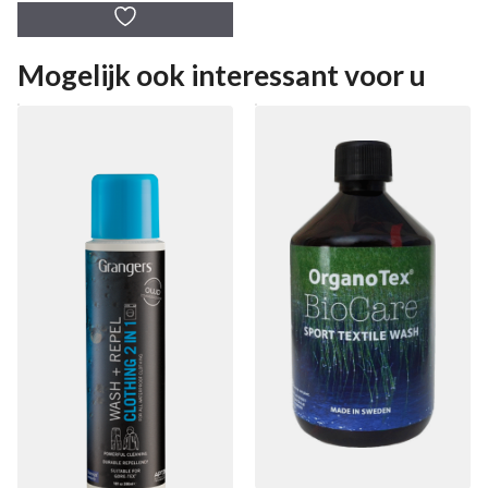
a
n
5
Mogelijk ook interessant voor u