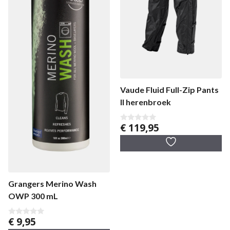
Vaude Fluid Full-Zip Pants
II herenbroek
€
119,95
0
v
a
n
5
Grangers Merino Wash
OWP 300 mL
€
9,95
0
v