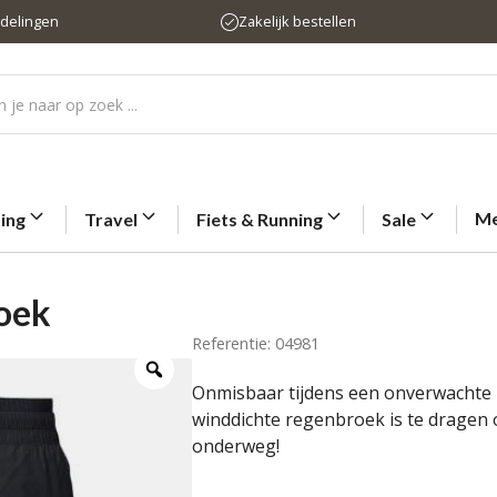
rdelingen
Zakelijk bestellen
Me
ting
Travel
Fiets & Running
Sale
roek
Referentie: 04981
Onmisbaar tijdens een onverwachte r
winddichte regenbroek is te dragen 
onderweg!