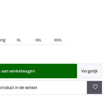
ong
XL
XXL
XXXL
 aan winkelwagen
Vergelijk
 product in de winkel
Toevoeg
aan
verlangli