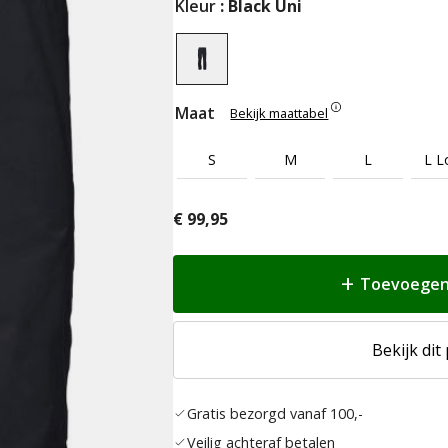
Kleur
: Black Uni
Maat
Bekijk maattabel
S
M
L
L L
€
99,95
Toevoegen
Bekijk dit
Gratis bezorgd vanaf 100,-
Veilig achteraf betalen