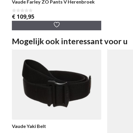
Vaude Farley ZO Pants V Herenbroek
€
109,95
0
v
a
n
5
Mogelijk ook interessant voor u
Vaude Yaki Belt