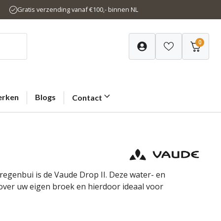
Gratis verzending vanaf €100,- binnen NL
0
rken
Blogs
Contact
egenbui is de Vaude Drop II. Deze water- en
over uw eigen broek en hierdoor ideaal voor