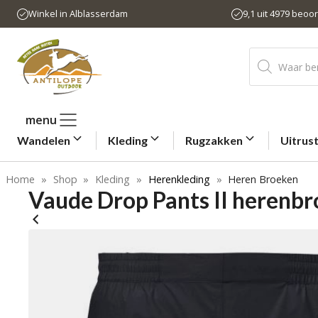
Ga
Winkel in Alblasserdam
9,1 uit 4979 beoo
naar
de
Producten
inhoud
zoeken
menu
Wandelen
Kleding
Rugzakken
Uitrus
Home
»
Shop
»
Kleding
»
Herenkleding
»
Heren Broeken
Vaude Drop Pants II herenb