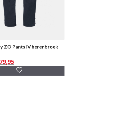
ey ZO Pants IV herenbroek
rspronkelijke
Huidige
79,95
js
prijs
s:
is:
99,95.
€ 79,95.