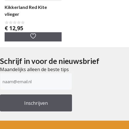
Kikkerland Red Kite
vlieger
€
12,95
0
v
a
n
5
Schrijf in voor de nieuwsbrief
Maandelijks alleen de beste tips
E-
mailadres
(Vereist)