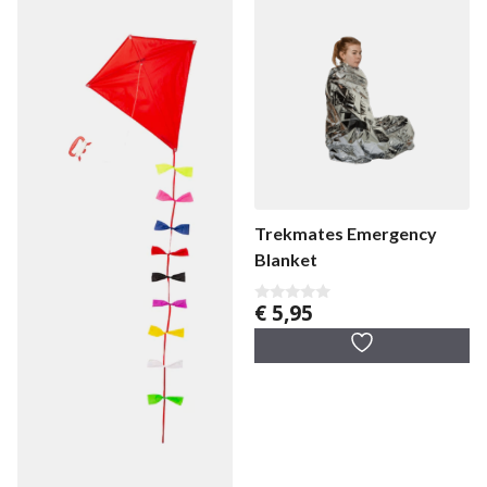
Trekmates Emergency
Blanket
€
5,95
0
v
a
n
5