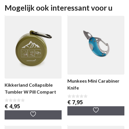
Mogelijk ook interessant voor u
Munkees Mini Carabiner
Kikkerland Collapsible
Knife
Tumbler W Pill Compart
€
7,95
0
€
4,95
v
0
a
v
n
a
5
n
5