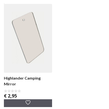
Highlander Camping
Mirror
€
2,95
0
v
a
n
5