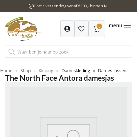
Ga
Gratis verzending vanaf €100,- binnen NL
naar
de
inhoud
menu
0
Producten
zoeken
Home
»
Shop
»
Kleding
»
Dameskleding
»
Dames Jassen
The North Face Antora damesjas