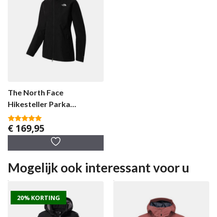
The North Face
Hikesteller Parka
damesjas
€
169,95
5.00
van 5
Mogelijk ook interessant voor u
20% KORTING