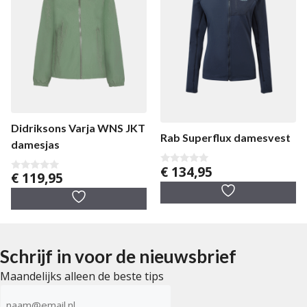
Didriksons Varja WNS JKT
Rab Superflux damesvest
damesjas
€
134,95
0
€
119,95
0
v
v
a
a
n
n
5
5
Schrijf in voor de nieuwsbrief
Maandelijks alleen de beste tips
E-