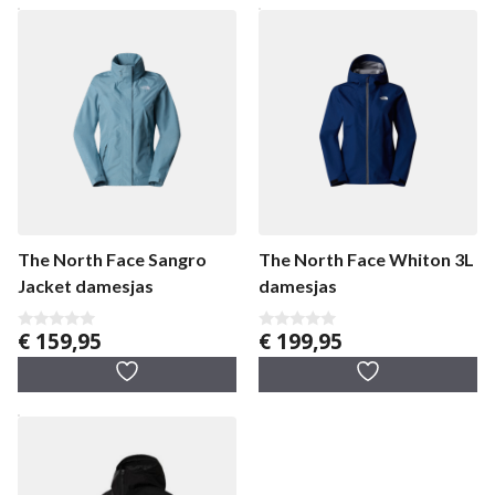
The North Face Sangro
The North Face Whiton 3L
Jacket damesjas
damesjas
€
159,95
€
199,95
0
0
v
v
a
a
n
n
5
5