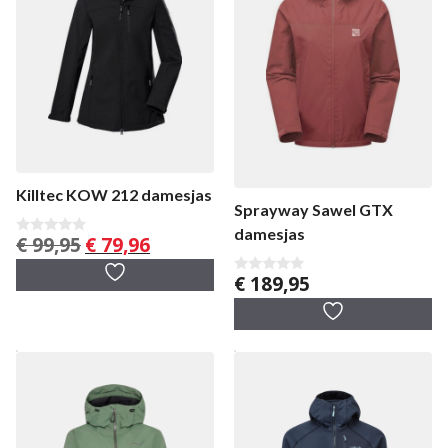
Killtec KOW 212 damesjas
Sprayway Sawel GTX
damesjas
Oorspronkelijke
Huidige
€
99,95
€
79,96
0
v
prijs
prijs
a
was:
is:
€
189,95
n
0
5
v
€ 99,95.
€ 79,96.
a
n
5