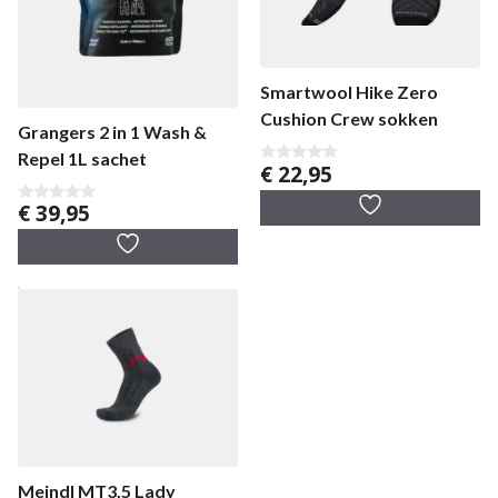
Smartwool Hike Zero
Cushion Crew sokken
Grangers 2 in 1 Wash &
Repel 1L sachet
€
22,95
0
v
a
€
39,95
0
n
v
5
a
n
5
Meindl MT3.5 Lady