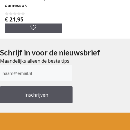
damessok
€
21,95
0
v
a
n
5
Schrijf in voor de nieuwsbrief
Maandelijks alleen de beste tips
E-
mailadres
(Vereist)