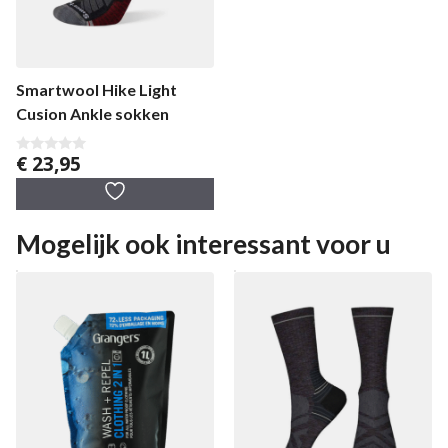
Smartwool Hike Light
Cusion Ankle sokken
€
23,95
0
v
a
n
5
Mogelijk ook interessant voor u