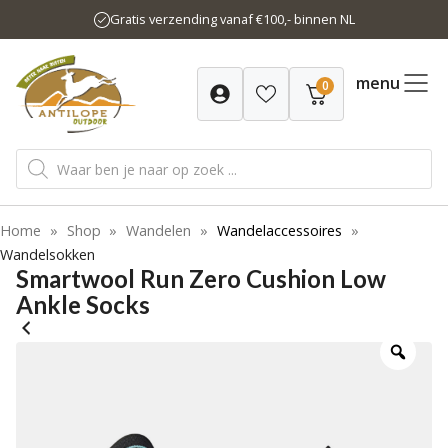
Ga
Gratis verzending vanaf €100,- binnen NL
naar
de
inhoud
menu
0
Producten
zoeken
Home
»
Shop
»
Wandelen
»
Wandelaccessoires
»
Wandelsokken
Smartwool Run Zero Cushion Low
Ankle Socks