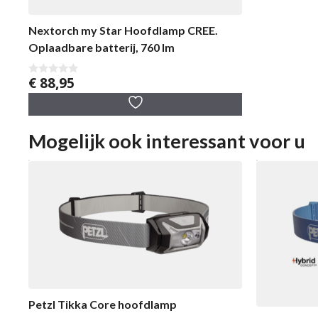
Nextorch my Star Hoofdlamp CREE.
Oplaadbare batterij, 760 lm
€
88,95
0
v
a
n
5
Mogelijk ook interessant voor u
Petzl Tikka Core hoofdlamp