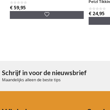
Petzl Tikk
€
59,95
0
v
€
24,95
0
a
v
n
a
5
n
5
Schrijf in voor de nieuwsbrief
Maandelijks alleen de beste tips