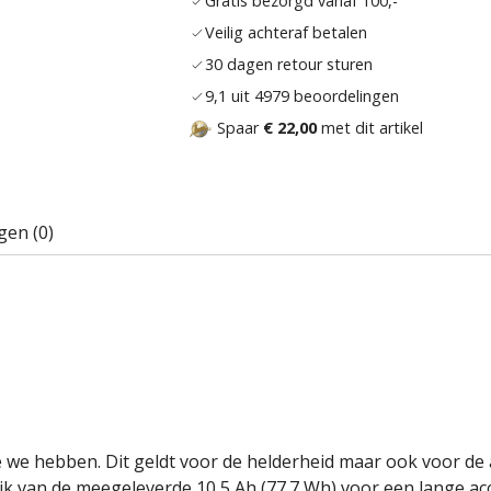
Gratis bezorgd vanaf 100,-
Veilig achteraf betalen
30 dagen retour sturen
9,1 uit 4979 beoordelingen
Spaar
€ 22,00
met dit artikel
gen (0)
die we hebben. Dit geldt voor de helderheid maar ook voor d
van de meegeleverde 10,5 Ah (77.7 Wh) voor een lange accu