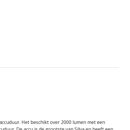
verlangli
e accuduur. Het beschikt over 2000 lumen met een
duur. De accu is de grootste van Silva en heeft een