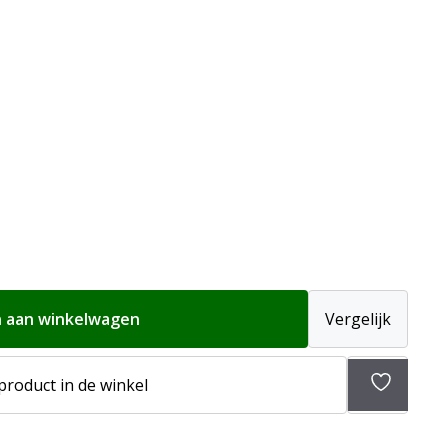
 aan winkelwagen
Vergelijk
 product in de winkel
Toevoeg
aan