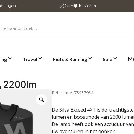
rdelingen
Zakelijk bestellen
Me
ting
Travel
Fiets & Running
Sale
, 2200lm
Referentie: 73S37984
De Silva Exceed 4XT is de krachtigst
lumen en boostmode van 2300 lumen ku
De lamp heeft ook een accuduur van 
uw avonturen in het donker.