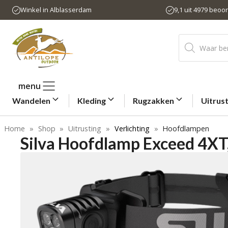
Ga
Winkel in Alblasserdam
9,1 uit 4979 beoo
naar
de
Producten
inhoud
zoeken
menu
Wandelen
Kleding
Rugzakken
Uitrus
Home
»
Shop
»
Uitrusting
»
Verlichting
»
Hoofdlampen
Silva Hoofdlamp Exceed 4XT