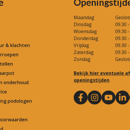
e
Openingstijd
Maandag
Geslot
Dinsdag
09.30 -
Woensdag
09.30 -
Donderdag
09.30 -
our & klachten
Vrijdag
09.30 -
Zaterdag
09.30 -
rroepen
Zondag
Geslot
tellen
aarpot
Bekijk hier eventuele 
openingstijden
.
en onderhoud
ice
ng podologen
Voorwaarden
id