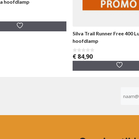
ina hoofdlamp
Silva Trail Runner Free 400 
hoofdlamp
€
84,90
0
v
a
n
5
E-
mailad
(Vereist)