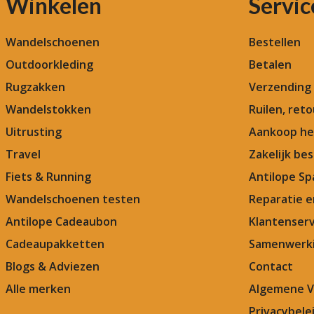
Winkelen
Servic
Wandelschoenen
Bestellen
Outdoorkleding
Betalen
Rugzakken
Verzending
Wandelstokken
Ruilen, ret
Uitrusting
Aankoop he
Travel
Zakelijk bes
Fiets & Running
Antilope Sp
Wandelschoenen testen
Reparatie 
Antilope Cadeaubon
Klantenserv
Cadeaupakketten
Samenwerki
Blogs & Adviezen
Contact
Alle merken
Algemene 
Privacybele