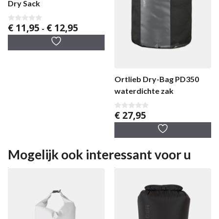
Dry Sack
Prijsklasse:
€
11,95
€
12,95
0
-
v
€ 11,95
a
tot
n
5
€ 12,95
Ortlieb Dry-Bag PD350
waterdichte zak
€
27,95
0
v
a
n
5
Mogelijk ook interessant voor u