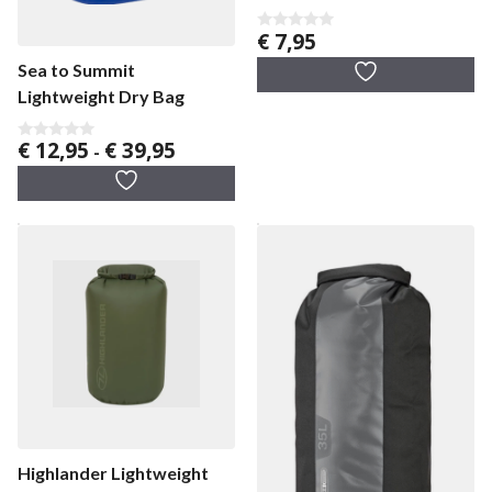
€
7,95
0
v
Sea to Summit
a
n
Lightweight Dry Bag
5
Prijsklasse:
€
12,95
€
39,95
0
-
v
€ 12,95
a
tot
n
5
€ 39,95
Highlander Lightweight