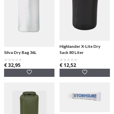
Highlander X-Lite Dry
Silva Dry Bag 36L
Sack 80 Liter
€
32,95
€
12,52
0
0
v
v
a
a
n
n
5
5