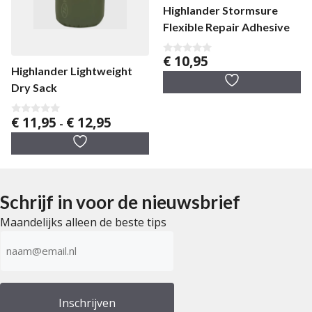
Highlander Stormsure
Flexible Repair Adhesive
€
10,95
0
Highlander Lightweight
v
a
Dry Sack
n
5
Prijsklasse:
€
11,95
€
12,95
0
-
v
€ 11,95
a
tot
n
5
€ 12,95
Schrijf in voor de nieuwsbrief
Maandelijks alleen de beste tips
E-
mailadres
(Vereist)