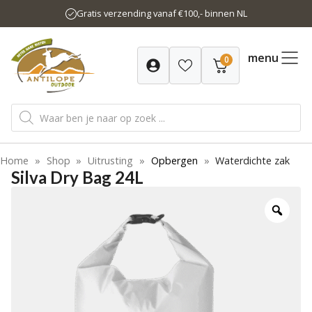
Ga
Gratis verzending vanaf €100,- binnen NL
naar
de
inhoud
menu
0
Producten
zoeken
Home
»
Shop
»
Uitrusting
»
Opbergen
»
Waterdichte zak
Silva Dry Bag 24L