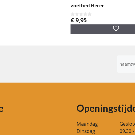
voetbed Heren
€
9,95
0
v
a
n
5
E-
mailad
(Vereist)
e
Openingstijd
Maandag
Geslot
Dinsdag
09.30 -