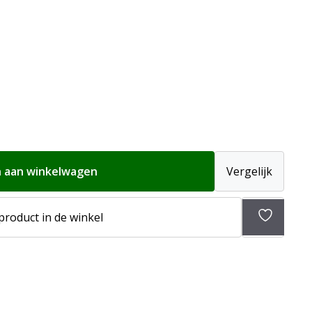
 aan winkelwagen
Vergelijk
 product in de winkel
Toevoeg
aan
verlangli