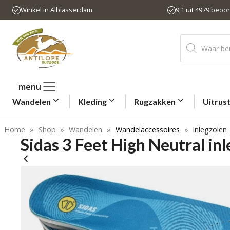
Ga
Winkel in Alblasserdam
9,1 uit 4979 beoo
naar
de
Producten
inhoud
zoeken
menu
Wandelen
Kleding
Rugzakken
Uitrus
Home
»
Shop
»
Wandelen
»
Wandelaccessoires
»
Inlegzolen
Sidas 3 Feet High Neutral in