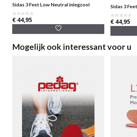
Sidas 3 Feet Low Neutral inlegzool
Sidas 3 Fee
€
44,95
0
€
44,95
0
v
v
a
a
n
n
5
5
Mogelijk ook interessant voor u