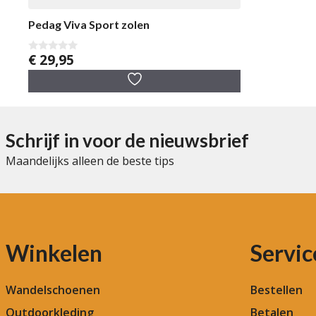
Pedag Viva Sport zolen
€
29,95
0
v
a
n
5
Schrijf in voor de nieuwsbrief
Maandelijks alleen de beste tips
Winkelen
Servic
Wandelschoenen
Bestellen
Outdoorkleding
Betalen