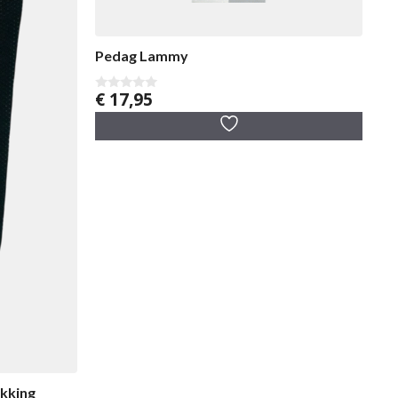
Pedag Lammy
€
17,95
0
v
a
n
5
kking