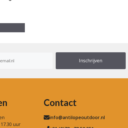
res
en
Contact
en
info@antilopeoutdoor.nl
 17.30 uur