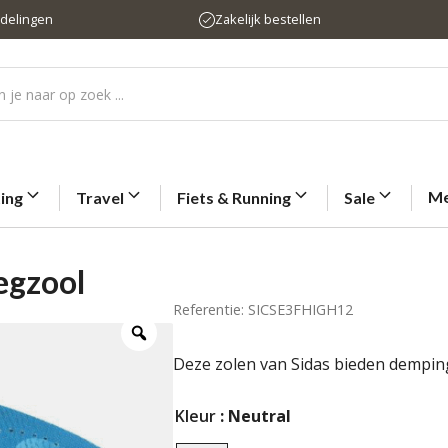
rdelingen
Zakelijk bestellen
Me
ting
Travel
Fiets & Running
Sale
legzool
Referentie: SICSE3FHIGH12
Deze zolen van Sidas bieden dempin
Kleur
: Neutral