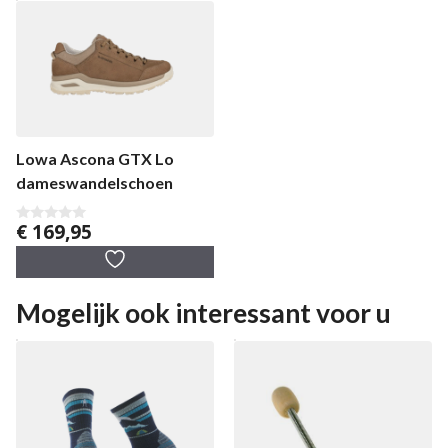
Lowa Ascona GTX Lo
dameswandelschoen
€
169,95
0
v
a
n
5
Mogelijk ook interessant voor u