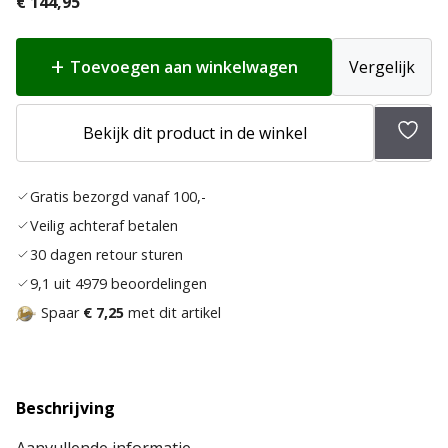
€
144,95
Toevoegen aan winkelwagen
Vergelijk
Bekijk dit product in de winkel
Toev
aan
Gratis bezorgd vanaf 100,-
verla
Veilig achteraf betalen
30 dagen retour sturen
9,1 uit 4979 beoordelingen
Spaar
€ 7,25
met dit artikel
Beschrijving