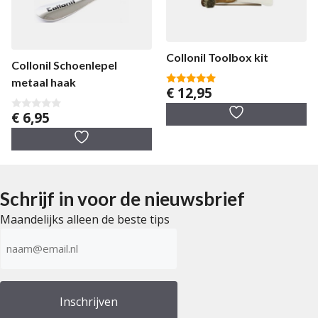
Collonil Toolbox kit
Collonil Schoenlepel
metaal haak
€
12,95
5.00
van 5
€
6,95
0
v
a
n
5
Schrijf in voor de nieuwsbrief
Maandelijks alleen de beste tips
E-
mailadres
(Vereist)