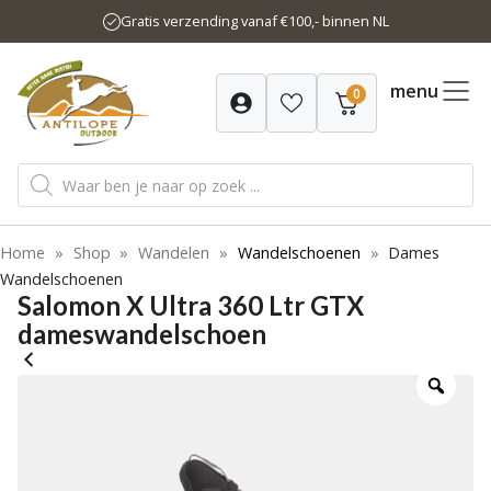
Ga
Gratis verzending vanaf €100,- binnen NL
naar
de
inhoud
menu
0
Producten
zoeken
Home
»
Shop
»
Wandelen
»
Wandelschoenen
»
Dames
Wandelschoenen
Salomon X Ultra 360 Ltr GTX
dameswandelschoen