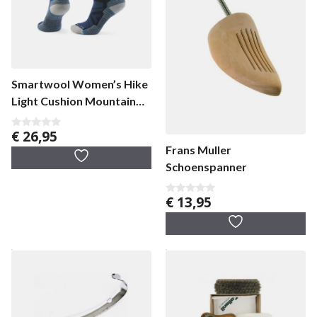
Smartwool Women’s Hike
Light Cushion Mountain
Moon Hike damessokken
€
26,95
0
v
Frans Muller
a
n
Schoenspanner
5
€
13,95
0
v
a
n
5