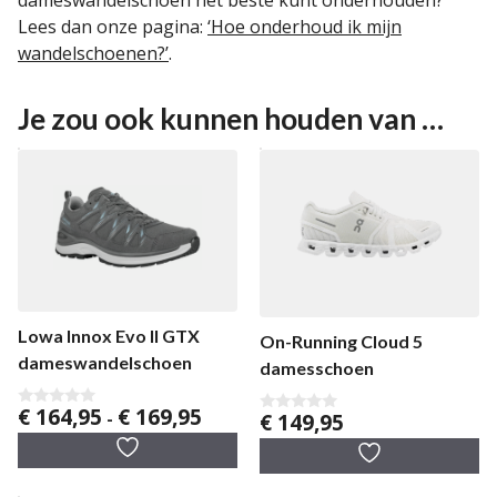
Lees dan onze pagina:
‘
Hoe onderhoud ik mijn
wandelschoenen?’
.
Je zou ook kunnen houden van …
Lowa Innox Evo II GTX
On-Running Cloud 5
dameswandelschoen
damesschoen
Prijsklasse:
€
164,95
€
169,95
€
149,95
0
-
0
v
€ 164,95
v
a
a
tot
n
n
5
€ 169,95
5