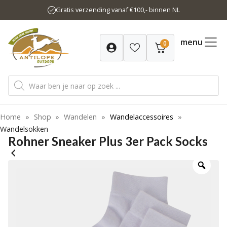
Ga
Gratis verzending vanaf €100,- binnen NL
naar
de
inhoud
menu
0
Producten
zoeken
Home
»
Shop
»
Wandelen
»
Wandelaccessoires
»
Wandelsokken
Rohner Sneaker Plus 3er Pack Socks