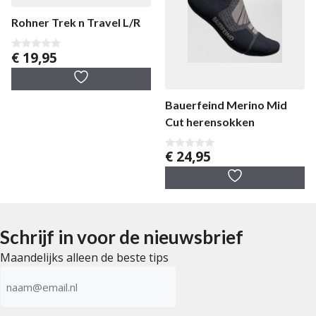
Rohner Trek n Travel L/R
€
19,95
0
v
a
n
5
Bauerfeind Merino Mid
Cut herensokken
€
24,95
0
v
a
n
5
Schrijf in voor de nieuwsbrief
Maandelijks alleen de beste tips
E-
mailadres
(Vereist)