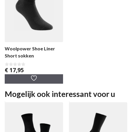
Woolpower Shoe Liner
Short sokken
€
17,95
0
v
a
n
5
Mogelijk ook interessant voor u