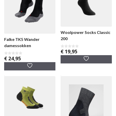
Woolpower Socks Classic
200
Falke TK5 Wander
damessokken
€
19,95
0
v
€
24,95
a
0
n
v
5
a
n
5