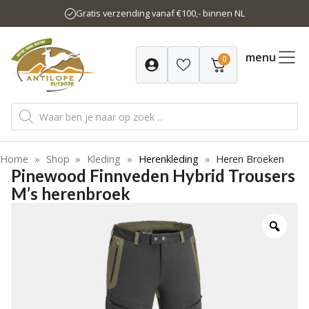
Ga
Gratis verzending vanaf €100,- binnen NL
naar
de
inhoud
menu
0
Producten
zoeken
Home
»
Shop
»
Kleding
»
Herenkleding
»
Heren Broeken
Pinewood Finnveden Hybrid Trousers
M’s herenbroek