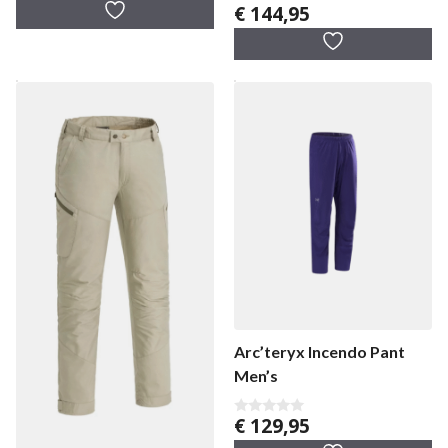
€
144,95
a
0
tot
n
v
5
€ 119,95
a
n
5
Arc’teryx Incendo Pant
Men’s
€
129,95
0
v