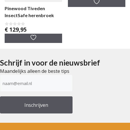
a
n
Pinewood Tiveden
5
InsectSafe herenbroek
€
129,95
0
v
a
n
5
Schrijf in voor de nieuwsbrief
Maandelijks alleen de beste tips
E-
mailadres
(Vereist)