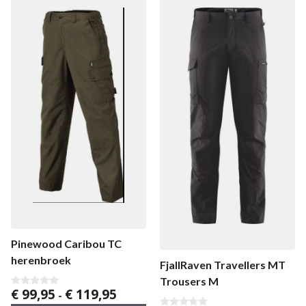
Pinewood Caribou TC
herenbroek
FjallRaven Travellers MT
Trousers M
Prijsklasse:
€
99,95
€
119,95
0
-
v
€ 99,95