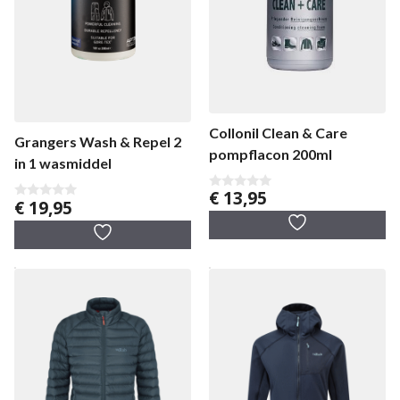
Collonil Clean & Care
Grangers Wash & Repel 2
pompflacon 200ml
in 1 wasmiddel
€
13,95
0
€
19,95
0
v
v
a
a
n
n
5
5