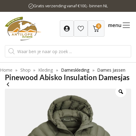
Ga
Gratis verzending vanaf €100,- binnen NL
naar
de
inhoud
menu
0
Producten
zoeken
Home
»
Shop
»
Kleding
»
Dameskleding
»
Dames Jassen
Pinewood Abisko Insulation Damesjas