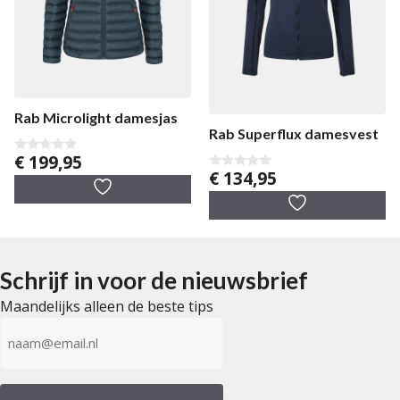
Rab Microlight damesjas
Rab Superflux damesvest
€
199,95
0
€
134,95
v
0
a
v
n
a
5
n
5
Schrijf in voor de nieuwsbrief
Maandelijks alleen de beste tips
E-
mailadres
(Vereist)