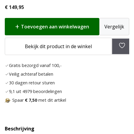
€
149,95
Toevoegen aan winkelwagen
Vergelijk
Bekijk dit product in de winkel
Toev
aan
Gratis bezorgd vanaf 100,-
verla
Veilig achteraf betalen
30 dagen retour sturen
9,1 uit 4979 beoordelingen
Spaar
€ 7,50
met dit artikel
Beschrijving