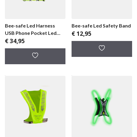
Bee-safe Led Harness
Bee-safe Led Safety Band
€
12,95
USB Phone Pocket Led
€
34,95
Vest