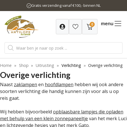
Ga
Gratis verzending vanaf €100,- binnen NL
naar
de
inhoud
menu
0
Producten
zoeken
Home
»
Shop
»
Uitrusting
»
Verlichting
»
Overige verlichting
Overige verlichting
Naast
zaklampen
en
hoofdlampen
hebben wij ook andere
soorten verlichting die handig kunnen zijn voor als u op
reis gaat.
Wij hebben bijvoorbeeld
opblaasbare lampjes die opladen
met behulp van een klein zonnepaneeltje
van het merk Luci
en
lichtgevende hesjes
van het merk Gato.