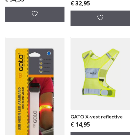
€
32,95
GATO X-vest reflective
€
14,95