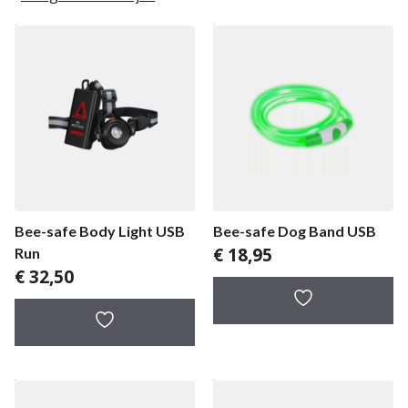
Bee-safe Body Light USB
Bee-safe Dog Band USB
€
18,95
Run
€
32,50