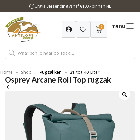
Ga
Gratis verzending vanaf €100,- binnen NL
naar
de
inhoud
menu
0
Producten
zoeken
Home
»
Shop
»
Rugzakken
»
21 tot 40 Liter
Osprey Arcane Roll Top rugzak