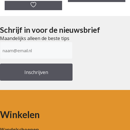
v
5
a
n
5
Schrijf in voor de nieuwsbrief
Maandelijks alleen de beste tips
E-
mailadres
(Vereist)
Winkelen
Wandelschoenen