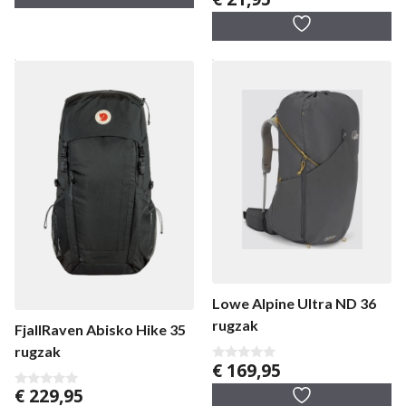
n
v
5
a
n
5
Lowe Alpine Ultra ND 36
rugzak
FjallRaven Abisko Hike 35
rugzak
€
169,95
0
v
€
229,95
a
0
n