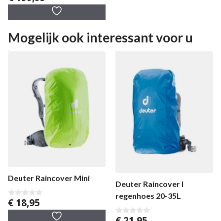
v
a
n
5
Mogelijk ook interessant voor u
Deuter Raincover Mini
Deuter Raincover I
regenhoes 20-35L
€
18,95
0
v
a
€
21,95
0