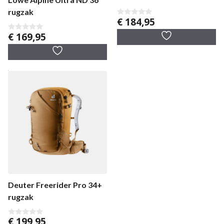
rugzak
€
184,95
0
v
€
169,95
a
0
n
v
5
a
n
5
Deuter Freerider Pro 34+
rugzak
€
199,95
0