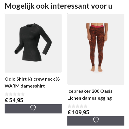
Mogelijk ook interessant voor u
Odlo Shirt l/s crew neck X-
WARM damesshirt
Icebreaker 200 Oasis
Lichen dameslegging
€
54,95
0
v
a
€
109,95
n
0
5
v
a
n
5