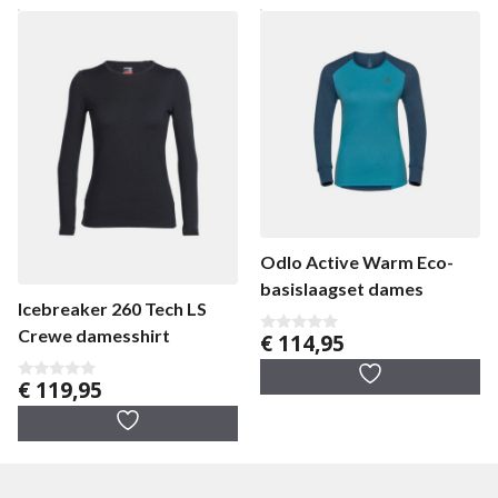
Odlo Active Warm Eco-
basislaagset dames
Icebreaker 260 Tech LS
Crewe damesshirt
€
114,95
0
v
a
€
119,95
n
0
5
v
a
n
5