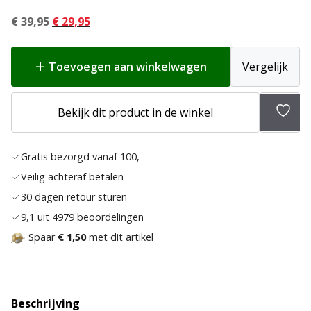
Oorspronkelijke
Huidige
€
39,95
€
29,95
prijs
prijs
was:
is:
Toevoegen aan winkelwagen
Vergelijk
€ 39,95.
€ 29,95.
Bekijk dit product in de winkel
Toev
aan
Gratis bezorgd vanaf 100,-
verla
Veilig achteraf betalen
30 dagen retour sturen
9,1 uit 4979 beoordelingen
Spaar
€ 1,50
met dit artikel
Beschrijving