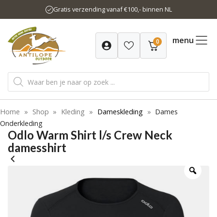
Ga
Gratis verzending vanaf €100,- binnen NL
naar
de
inhoud
menu
0
Producten
zoeken
Home
»
Shop
»
Kleding
»
Dameskleding
»
Dames
Onderkleding
Odlo Warm Shirt l/s Crew Neck
damesshirt
-25%