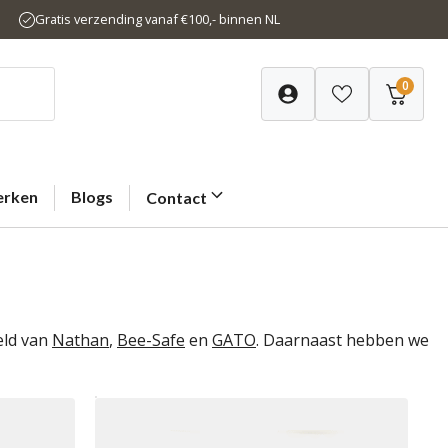
Gratis verzending vanaf €100,- binnen NL
0
rken
Blogs
Contact
eld van
Nathan
,
Bee-Safe
en
GATO
. Daarnaast hebben we