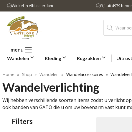
Ga
Winkel in Alblasserdam
9,1 uit 4979 beoo
naar
de
Producten
inhoud
zoeken
menu
Wandelen
Kleding
Rugzakken
Uitrus
Home
»
Shop
»
Wandelen
»
Wandelaccessoires
»
Wandelverl
Wandelverlichting
Wij hebben verschillende soorten items zodat u verlicht o
ook banden van GATO die u om uw bovenarm vast kunt make
Filters