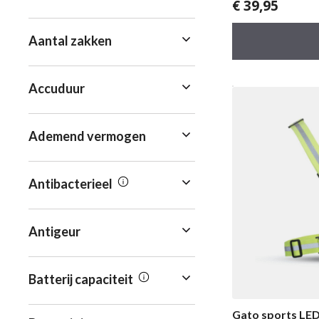
€
39,95
0
v
a
n
Aantal zakken
5
Accuduur
Ademend vermogen
Antibacterieel
Antigeur
Batterij capaciteit
Gato sports LED