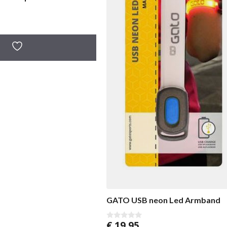
GATO USB neon Led Armband
€
19,95
0