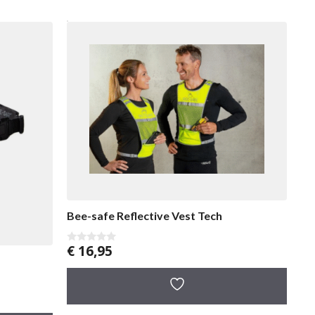
Bee-safe Reflective Vest Tech
€
16,95
0
v
a
n
5