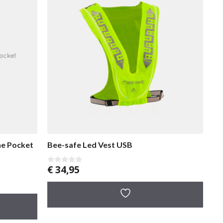
ne Pocket
Bee-safe Led Vest USB
€
34,95
0
v
a
n
5