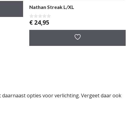
Nathan Streak L/XL
€
24,95
0
v
a
n
5
daarnaast opties voor verlichting. Vergeet daar ook