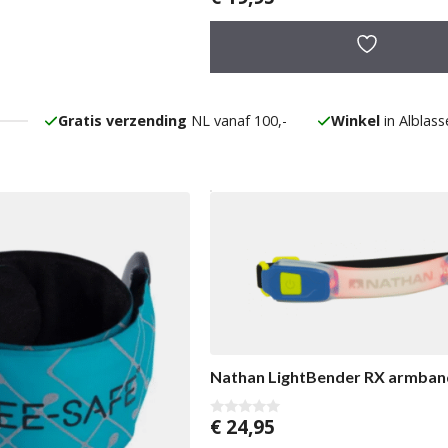
v
a
n
5
Gratis verzending
NL vanaf 100,-
Winkel
in Alblas
Nathan LightBender RX armban
€
24,95
0
v