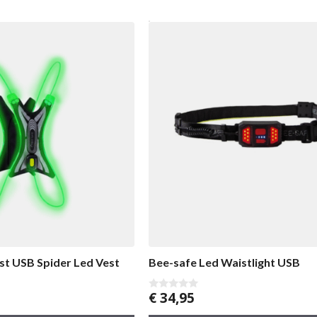
st USB Spider Led Vest
Bee-safe Led Waistlight USB
€
34,95
0
v
a