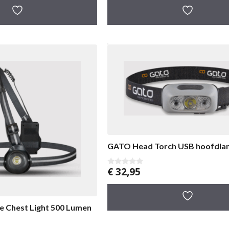
n
5
GATO Head Torch USB hoofdl
€
32,95
0
v
a
n
5
 Chest Light 500 Lumen