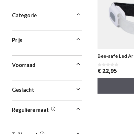
Categorie
Prijs
Bee-safe Led A
Voorraad
€
22,95
0
v
a
n
5
Geslacht
Reguliere maat