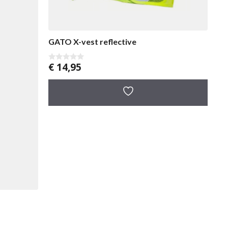
GATO X-vest reflective
€
14,95
0
v
a
n
5