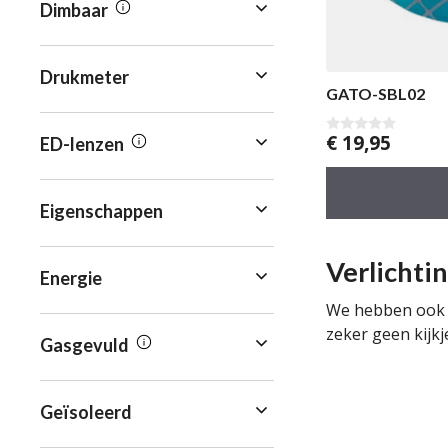
Dimbaar
Drukmeter
GATO-SBL02
€
19,95
ED-lenzen
0
v
a
n
5
Eigenschappen
Verlichti
Energie
We hebben ook
zeker geen kijkj
Gasgevuld
Geïsoleerd