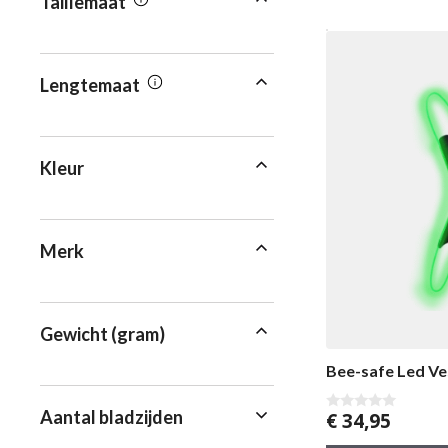
Taillemaat
Lengtemaat
Kleur
Merk
Gewicht (gram)
Bee-safe Led Ve
Aantal bladzijden
€
34,95
0
v
a