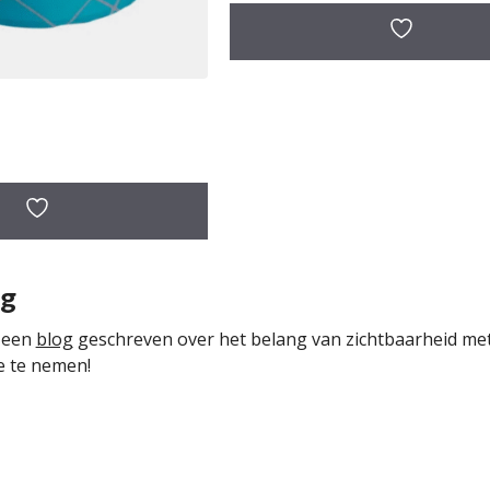
a
n
5
ng
 een
blog
geschreven over het belang van zichtbaarheid met 
e te nemen!