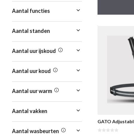
n
5
Aantal functies
Aantal standen
Aantal uur ijskoud
Aantal uur koud
Aantal uur warm
Aantal vakken
GATO Adjustable
Aantal wasbeurten