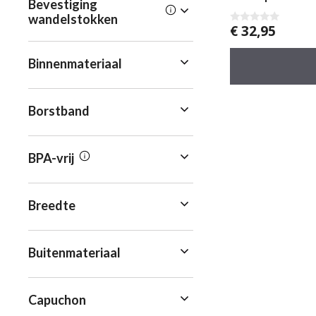
Bevestiging
wandelstokken
€
32,95
0
v
a
n
Binnenmateriaal
5
Borstband
BPA-vrij
Breedte
Buitenmateriaal
Capuchon