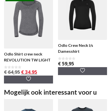
Odlo Crew Neck l/s
Damesshirt
Odlo Shirt crew neck
REVOLUTION TW LIGHT
€
59,95
0
v
a
Oorspronkelijke
Huidige
€
64,95
€
34,95
0
n
v
prijs
prijs
5
a
was:
is:
n
5
€ 64,95.
€ 34,95.
Mogelijk ook interessant voor u