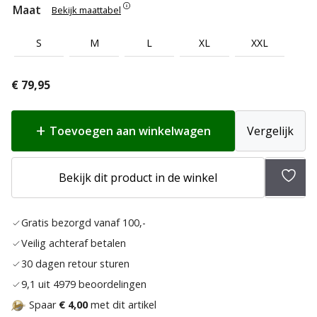
Maat
Bekijk maattabel
S
M
L
XL
XXL
€
79,95
Toevoegen aan winkelwagen
Vergelijk
Bekijk dit product in de winkel
Toev
aan
Gratis bezorgd vanaf 100,-
verla
Veilig achteraf betalen
30 dagen retour sturen
9,1 uit 4979 beoordelingen
Spaar
€ 4,00
met dit artikel