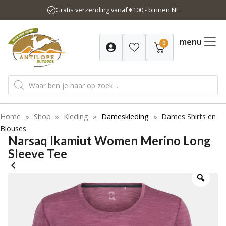
Ga
Gratis verzending vanaf €100,- binnen NL
naar
de
inhoud
menu
0
Producten
zoeken
Home
»
Shop
»
Kleding
»
Dameskleding
»
Dames Shirts en
Blouses
Narsaq Ikamiut Women Merino Long
Sleeve Tee