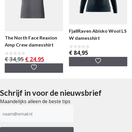
FjallRaven Abisko Wool LS
The North Face Reaxion
W damesshirt
Amp Crew damesshirt
€
84,95
0
v
Oorspronkelijke
Huidige
€
34,95
€
24,95
0
a
v
prijs
prijs
n
a
5
was:
is:
n
5
€ 34,95.
€ 24,95.
Schrijf in voor de nieuwsbrief
Maandelijks alleen de beste tips
E-
mailadres
(Vereist)