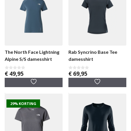
The North Face Lightning
Rab Syncrino Base Tee
Alpine S/S damesshirt
damesshirt
€
49,95
€
69,95
0
0
v
v
a
a
n
n
5
5
29% KORTING