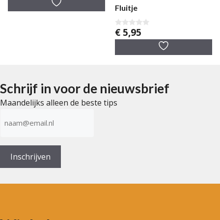
a
Fluitje
n
5
€
5,95
0
v
a
n
5
Schrijf in voor de nieuwsbrief
Maandelijks alleen de beste tips
E-
mailadres
(Vereist)
Inschrijven