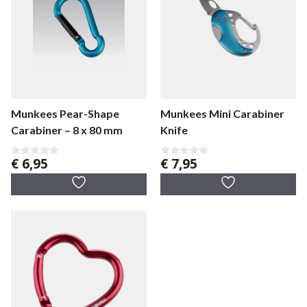
Munkees Pear-Shape
Munkees Mini Carabiner
Carabiner – 8 x 80 mm
Knife
€
6,95
€
7,95
0
0
v
v
a
a
n
n
5
5