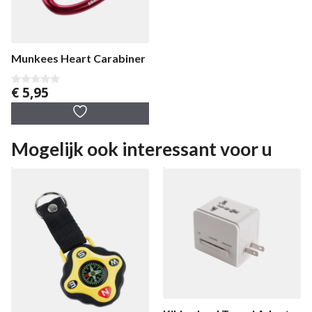
Munkees Heart Carabiner
€
5,95
0
v
a
n
5
Mogelijk ook interessant voor u