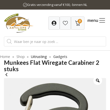
Ga
Gratis verzending vanaf €100,- binnen NL
naar
de
inhoud
menu
0
Producten
zoeken
Home
»
Shop
»
Uitrusting
»
Gadgets
Munkees Flat Wiregate Carabiner 2
stuks