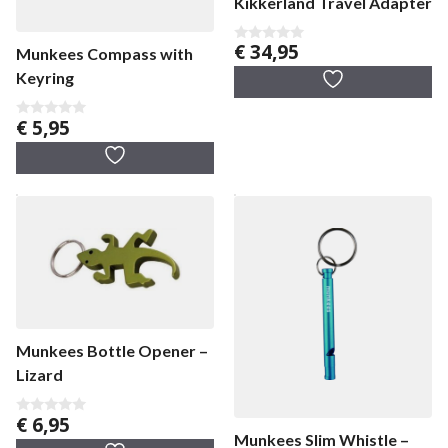
Kikkerland Travel Adapter
€
34,95
0
Munkees Compass with
v
Keyring
a
n
5
€
5,95
0
v
a
n
5
Munkees Bottle Opener –
Lizard
€
6,95
0
v
Munkees Slim Whistle –