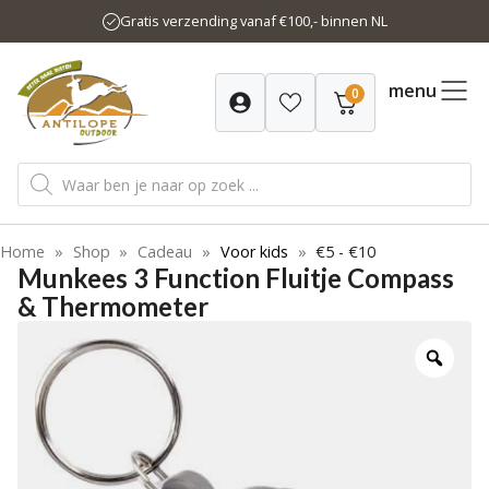
Ga
Gratis verzending vanaf €100,- binnen NL
naar
de
inhoud
menu
0
Producten
zoeken
Home
»
Shop
»
Cadeau
»
Voor kids
»
€5 - €10
Munkees 3 Function Fluitje Compass
& Thermometer