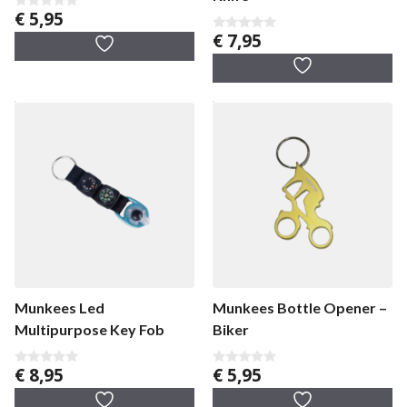
€
5,95
0
v
€
7,95
0
a
v
n
a
5
n
5
Munkees Led
Munkees Bottle Opener –
Multipurpose Key Fob
Biker
€
8,95
€
5,95
0
0
v
v
a
a