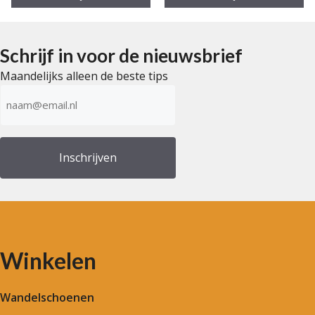
n
n
5
5
Schrijf in voor de nieuwsbrief
Maandelijks alleen de beste tips
E-
mailadres
(Vereist)
Winkelen
Wandelschoenen