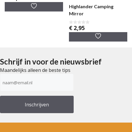
v
a
Highlander Camping
n
Mirror
5
€
2,95
0
v
a
n
5
Schrijf in voor de nieuwsbrief
Maandelijks alleen de beste tips
E-
mailadres
(Vereist)