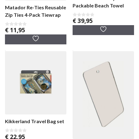
Packable Beach Towel
Matador Re-Ties Reusable
Zip Ties 4-Pack Tiewrap
€
39,95
0
v
€
11,95
a
0
n
v
5
a
n
5
Kikkerland Travel Bag set
€
22,95
0