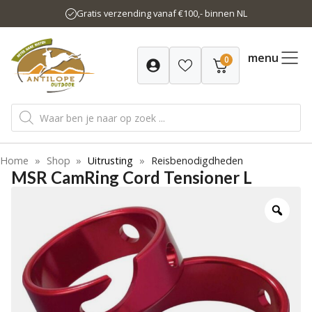
Ga
Gratis verzending vanaf €100,- binnen NL
naar
de
inhoud
menu
0
Producten
zoeken
Home
»
Shop
»
Uitrusting
»
Reisbenodigdheden
MSR CamRing Cord Tensioner L