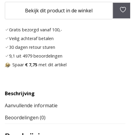
Bekijk dit product in de winkel
Toev
aan
Gratis bezorgd vanaf 100,-
verla
Veilig achteraf betalen
30 dagen retour sturen
9,1 uit 4979 beoordelingen
Spaar
€ 7,75
met dit artikel
Beschrijving
Aanvullende informatie
Beoordelingen (0)