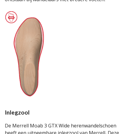
Inlegzool
De Merrell Moab 3 GTX Wide herenwandelschoen
heeft een uitneembare inlegzool van Merrell
.
Deze