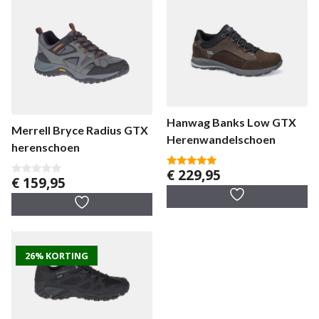
Hanwag Banks Low GTX
Merrell Bryce Radius GTX
Herenwandelschoen
herenschoen
€
229,95
5.00
€
159,95
0
van 5
v
a
n
5
26% KORTING