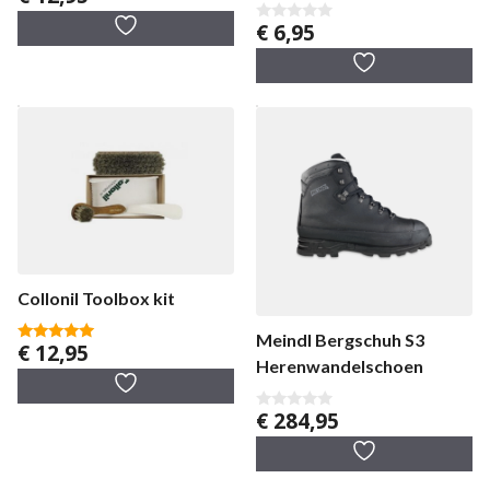
v
a
€
6,95
0
n
v
5
a
n
5
Collonil Toolbox kit
Meindl Bergschuh S3
€
12,95
5.00
Herenwandelschoen
van 5
€
284,95
0
v
a
n
5