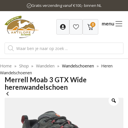
Ga
Gratis verzending vanaf €100,- binnen NL
naar
de
inhoud
menu
0
Producten
zoeken
Home
»
Shop
»
Wandelen
»
Wandelschoenen
»
Heren
Wandelschoenen
Merrell Moab 3 GTX Wide
herenwandelschoen