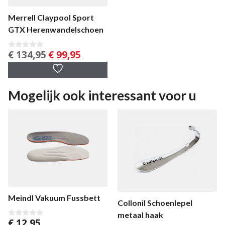
Merrell Claypool Sport
GTX Herenwandelschoen
Oorspronkelijke
Huidige
€
134,95
€
99,95
0
v
prijs
prijs
a
was:
is:
n
5
€ 134,95.
€ 99,95.
Mogelijk ook interessant voor u
Meindl Vakuum Fussbett
Collonil Schoenlepel
metaal haak
€
12,95
0