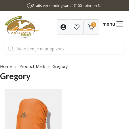
Ga
Gratis verzending vanaf €100,- binnen NL
naar
de
inhoud
menu
0
Producten
zoeken
Home
»
Product Merk
»
Gregory
Gregory