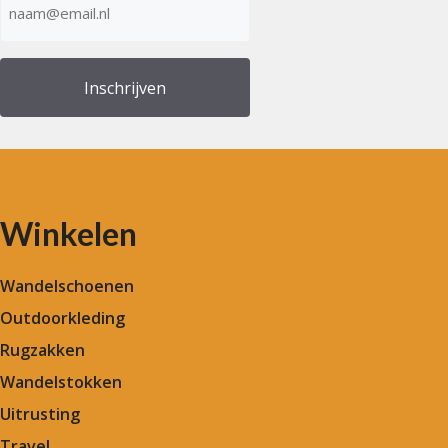
mailadres
(Vereist)
Winkelen
Wandelschoenen
Outdoorkleding
Rugzakken
Wandelstokken
Uitrusting
Travel