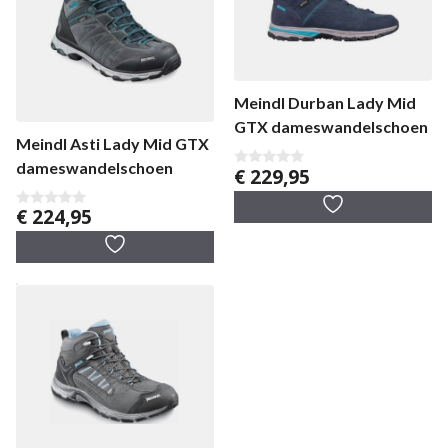
Meindl Durban Lady Mid
GTX dameswandelschoen
Meindl Asti Lady Mid GTX
dameswandelschoen
€
229,95
0
v
a
€
224,95
n
0
5
v
a
n
5