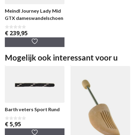
Meindl Journey Lady Mid
GTX dameswandelschoen
€
239,95
0
v
a
n
5
Mogelijk ook interessant voor u
Barth veters Sport Rund
€
5,95
0
v
a