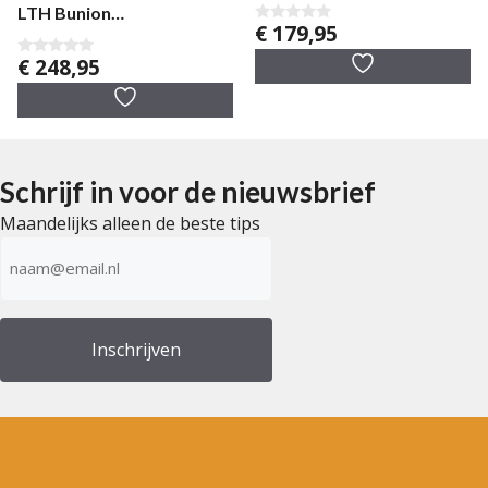
LTH Bunion
€
179,95
0
dameswandelschoen
v
€
248,95
a
0
n
v
5
a
n
5
Schrijf in voor de nieuwsbrief
Maandelijks alleen de beste tips
E-
mailadres
(Vereist)