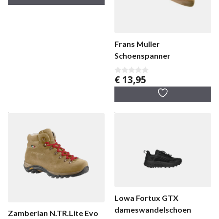
n
5
Frans Muller
Schoenspanner
€
13,95
0
v
a
n
5
Lowa Fortux GTX
dameswandelschoen
Zamberlan N.TR.Lite Evo