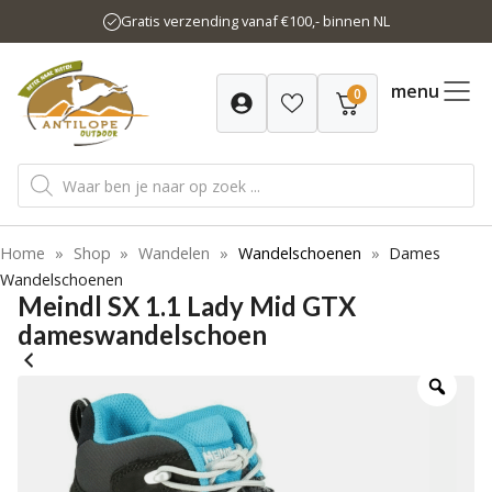
Ga
Gratis verzending vanaf €100,- binnen NL
naar
de
inhoud
menu
0
Producten
zoeken
Home
»
Shop
»
Wandelen
»
Wandelschoenen
»
Dames
Wandelschoenen
Meindl SX 1.1 Lady Mid GTX
dameswandelschoen