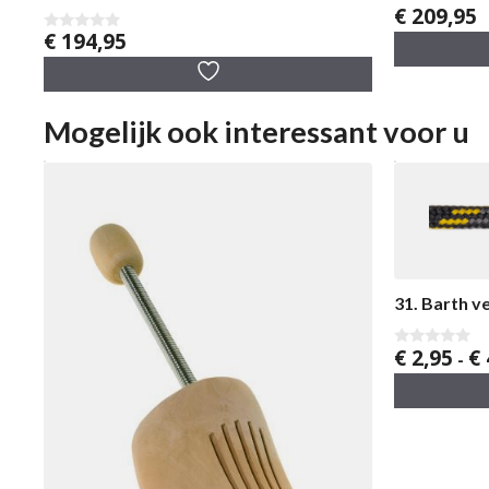
€
209,95
0
v
€
194,95
0
a
v
n
a
5
n
5
Mogelijk ook interessant voor u
31. Barth v
€
2,95
€
0
-
v
a
n
5