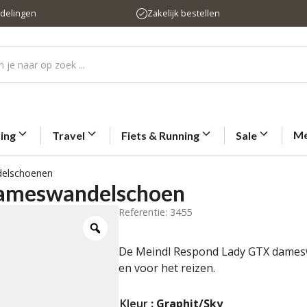
rdelingen
Zakelijk bestellen
Me
ting
Travel
Fiets & Running
Sale
elschoenen
dameswandelschoen
Referentie: 3455
De Meindl Respond Lady GTX dameswa
en voor het reizen.
Kleur
: Graphit/Sky