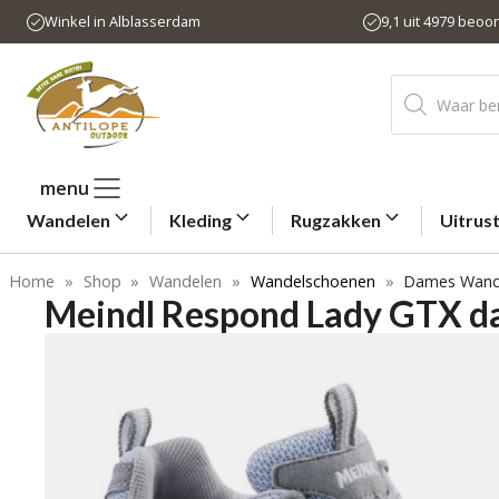
Ga
Winkel in Alblasserdam
9,1 uit 4979 beoo
naar
de
Producten
inhoud
zoeken
menu
Wandelen
Kleding
Rugzakken
Uitrus
Home
»
Shop
»
Wandelen
»
Wandelschoenen
»
Dames Wand
Meindl Respond Lady GTX 