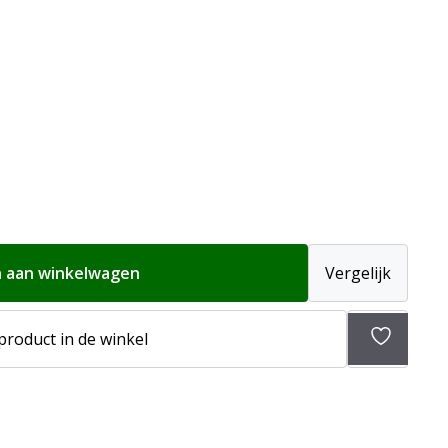
 aan winkelwagen
Vergelijk
 product in de winkel
Toevoeg
aan
verlangli