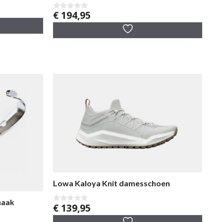
€
194,95
0
v
a
n
5
Lowa Kaloya Knit damesschoen
haak
€
139,95
0
v
a