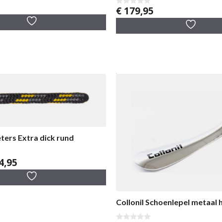
€
179,95
0
v
a
n
5
eters Extra dick rund
Prijsklasse:
4,95
€ 2,95
tot
€ 4,95
Collonil Schoenlepel metaal 