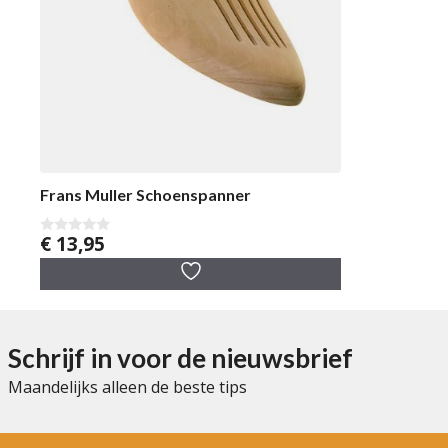
Frans Muller Schoenspanner
€
13,95
0
v
a
n
5
Schrijf in voor de nieuwsbrief
Maandelijks alleen de beste tips