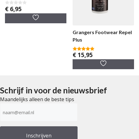
€
6,95
0
v
a
n
5
Grangers Footwear Repel
Plus
€
15,95
5.00
van 5
Schrijf in voor de nieuwsbrief
Maandelijks alleen de beste tips
E-
mailadres
(Vereist)