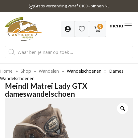
Ga
Gratis verzending vanaf €100,- binnen NL
naar
de
inhoud
menu
0
Producten
zoeken
Home
»
Shop
»
Wandelen
»
Wandelschoenen
»
Dames
Wandelschoenen
Meindl Matrei Lady GTX
dameswandelschoen