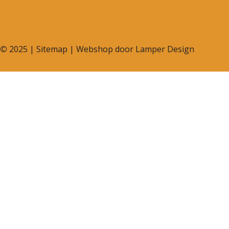
©
2025 |
Sitemap
| Webshop door
Lamper Design