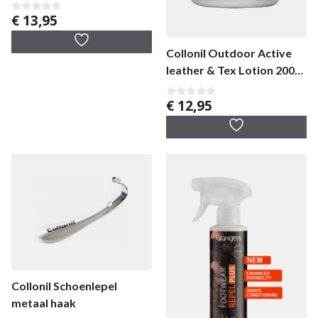
€
13,95
0
v
a
n
Collonil Outdoor Active
5
leather & Tex Lotion 200
ml
€
12,95
0
v
a
n
5
Collonil Schoenlepel
metaal haak