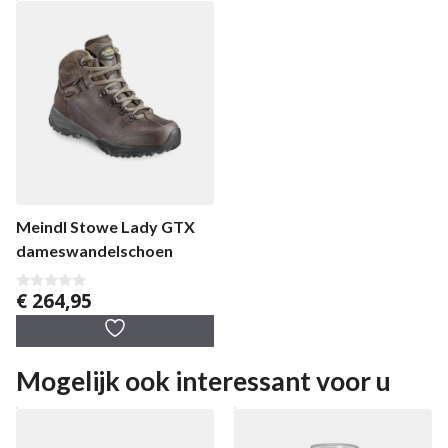
Meindl Stowe Lady GTX
dameswandelschoen
€
264,95
0
v
a
n
5
Mogelijk ook interessant voor u