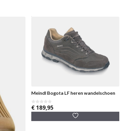
Meindl Bogota LF heren wandelschoen
€
189,95
0
v
a
n
5