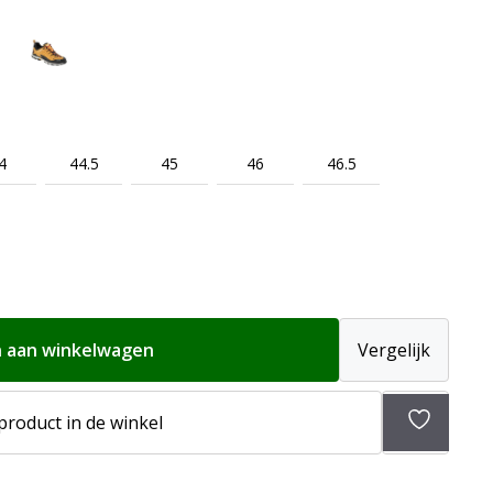
4
44.5
45
46
46.5
 aan winkelwagen
Vergelijk
 product in de winkel
Toevoeg
aan