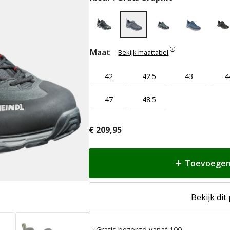
Maat
Bekijk maattabel
42
42.5
43
4
47
48.5
€
209,95
Toevoegen
Bekijk dit
Gratis bezorgd vanaf 100,-