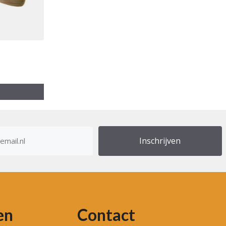
res
en
Contact