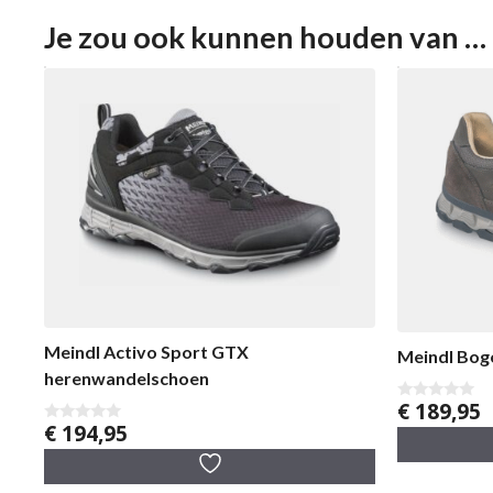
Je zou ook kunnen houden van …
Meindl Activo Sport GTX
Meindl Bog
herenwandelschoen
€
189,95
0
v
€
194,95
0
a
v
n
a
5
n
5