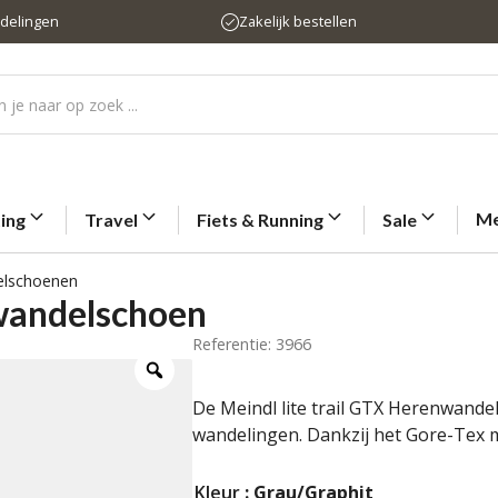
rdelingen
Zakelijk bestellen
Me
ting
Travel
Fiets & Running
Sale
elschoenen
nwandelschoen
Referentie: 3966
De Meindl lite trail GTX Herenwandel
wandelingen. Dankzij het Gore-Tex 
Kleur
: Grau/Graphit