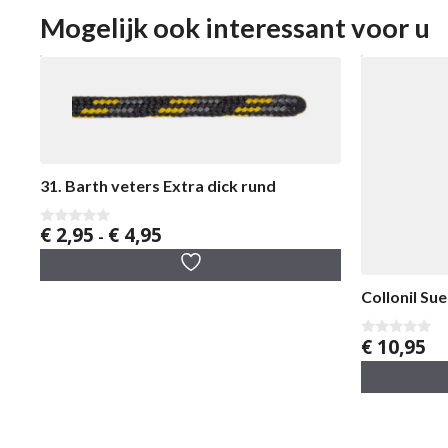
Mogelijk ook interessant voor u
31. Barth veters Extra dick rund
Prijsklasse:
€
2,95
€
4,95
0
-
v
€ 2,95
a
tot
n
5
€ 4,95
Collonil Su
€
10,95
0
v
a
n
5