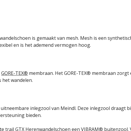
enwandelschoen is gemaakt van mesh. Mesh is een synthetisc
flexibel en is het ademend vermogen hoog.
n
GORE-TEX®
membraan. Het GORE-TEX® membraan zorgt erv
s het wandelen.
uitneembare inlegzool van Meindl. Deze inlegzool draagt bij
dersteuning bieden.
lite trail GTX Herenwandelschoen een VIBRAM® buitenzool.