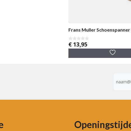
Frans Muller Schoenspanner
€
13,95
0
v
a
n
5
E-
mailad
(Vereist)
e
Openingstijd