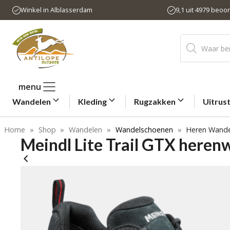
Ga
Winkel in Alblasserdam
9,1 uit 4979 beoo
naar
de
Producten
inhoud
zoeken
menu
Wandelen
Kleding
Rugzakken
Uitrus
Home
»
Shop
»
Wandelen
»
Wandelschoenen
»
Heren Wand
Meindl Lite Trail GTX here