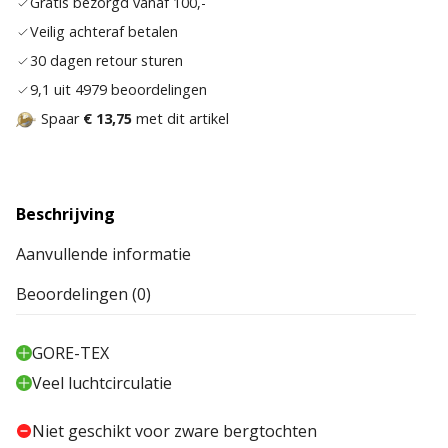
Gratis bezorgd vanaf 100,-
verla
Veilig achteraf betalen
30 dagen retour sturen
9,1 uit 4979 beoordelingen
Spaar
€ 13,75
met dit artikel
Beschrijving
Aanvullende informatie
Beoordelingen (0)
GORE-TEX
Veel luchtcirculatie
Niet geschikt voor zware bergtochten