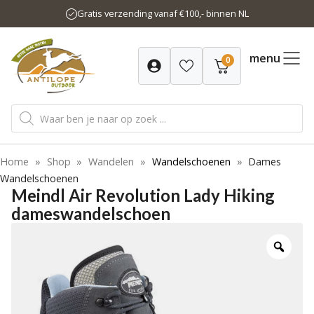
Ga
Gratis verzending vanaf €100,- binnen NL
naar
de
inhoud
menu
0
Producten
zoeken
Home
»
Shop
»
Wandelen
»
Wandelschoenen
»
Dames
Wandelschoenen
Meindl Air Revolution Lady Hiking
dameswandelschoen