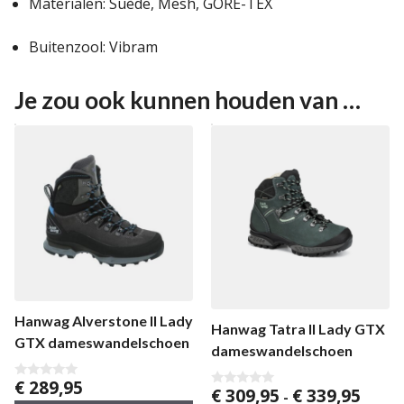
Materialen: Suède, Mesh, GORE-TEX
Buitenzool: Vibram
Je zou ook kunnen houden van …
Hanwag Alverstone II Lady
Hanwag Tatra II Lady GTX
GTX dameswandelschoen
dameswandelschoen
€
289,95
0
Prijskl
€
309,95
€
339,95
0
-
v