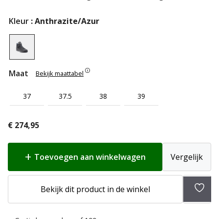
Kleur
: Anthrazite/Azur
Maat
Bekijk maattabel
37
37.5
38
39
€
274,95
Toevoegen aan winkelwagen
Vergelijk
Bekijk dit product in de winkel
Toev
aan