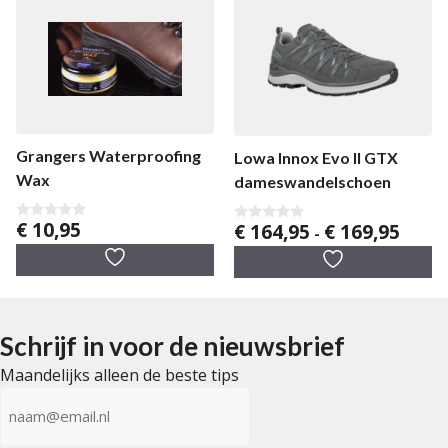
Grangers Waterproofing
Lowa Innox Evo II GTX
Wax
dameswandelschoen
€
10,95
Prijskl
€
164,95
€
169,95
0
0
-
v
v
€ 164,
a
a
tot
n
n
5
5
€ 169,
Schrijf in voor de nieuwsbrief
Maandelijks alleen de beste tips
E-
mailadres
(Vereist)