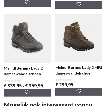
v
€ 309,
a
a
n
tot
n
5
5
€ 339,
Meindl Borneo Lady 2 MFS
Meindl Bernina Lady 2
dameswandelschoen
dameswandelschoen
€
299,95
Prijsklasse:
€
339,95
€
359,95
0
0
-
v
v
€ 339,95
a
a
tot
n
n
5
5
€ 359,95
Mogelijk ook interessant voor u