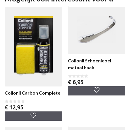
Collonil Schoenlepel
metaal haak
€
6,95
0
v
a
Collonil Carbon Complete
n
5
€
12,95
0
v
a
n
5