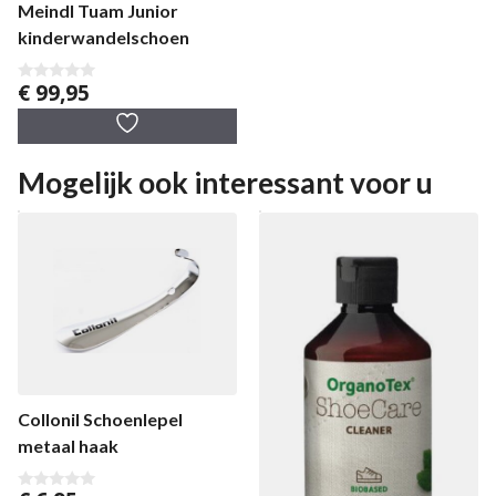
Meindl Tuam Junior
kinderwandelschoen
€
99,95
0
v
a
n
5
Mogelijk ook interessant voor u
Collonil Schoenlepel
metaal haak