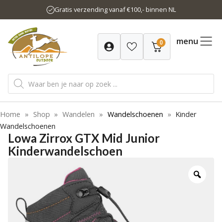
Ga
Gratis verzending vanaf €100,- binnen NL
naar
de
inhoud
menu
0
Producten
zoeken
Home
»
Shop
»
Wandelen
»
Wandelschoenen
»
Kinder
Wandelschoenen
Lowa Zirrox GTX Mid Junior
Kinderwandelschoen