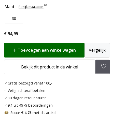
Maat
Bekijk maattabel
38
€
94,95
Toevoegen aan winkelwagen
Vergelijk
Bekijk dit product in de winkel
Toev
aan
Gratis bezorgd vanaf 100,-
verla
Veilig achteraf betalen
30 dagen retour sturen
9,1 uit 4979 beoordelingen
Spaar
€ 4,75
met dit artikel