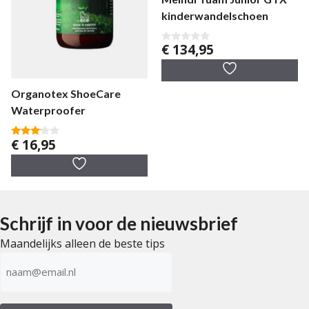
kinderwandelschoen
€
134,95
0
v
a
n
5
Organotex ShoeCare
Waterproofer
€
16,95
3.00
van 5
Schrijf in voor de nieuwsbrief
Maandelijks alleen de beste tips
E-
mailadres
(Vereist)