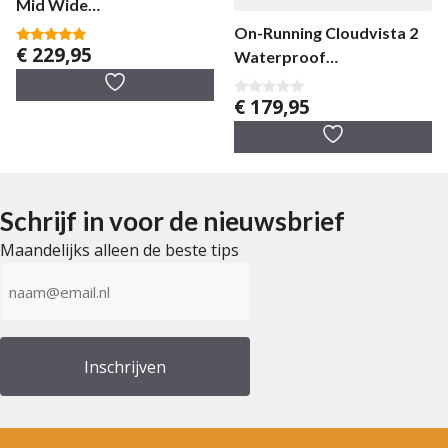
Mid Wide
herenwandelschoen
On-Running Cloudvista 2
€
229,95
5.00
Waterproof
van 5
herenwandelschoen
€
179,95
0
v
a
n
5
Schrijf in voor de nieuwsbrief
Maandelijks alleen de beste tips
E-
mailadres
(Vereist)