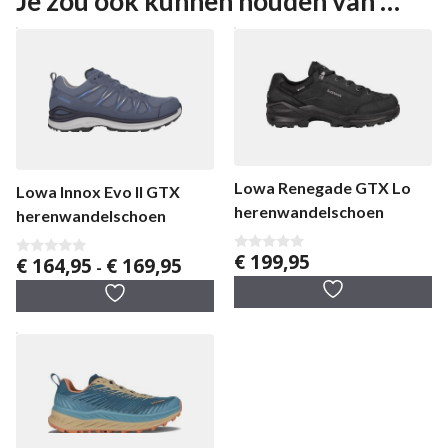
Je zou ook kunnen houden van …
Lowa Renegade GTX Lo
Lowa Innox Evo II GTX
herenwandelschoen
herenwandelschoen
€
199,95
Prijsklasse:
€
164,95
€
169,95
0
0
-
v
v
€ 164,95
a
a
tot
n
n
5
5
€ 169,95