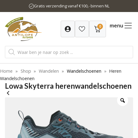
Ga
Gratis verzending vanaf €100,- binnen NL
naar
de
inhoud
menu
0
Producten
zoeken
Home
»
Shop
»
Wandelen
»
Wandelschoenen
»
Heren
Wandelschoenen
Lowa Skyterra herenwandelschoenen