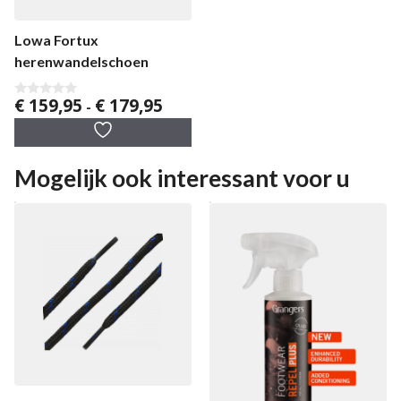
Lowa Fortux
herenwandelschoen
Prijsklasse:
€
159,95
€
179,95
0
-
v
€ 159,95
a
tot
n
5
€ 179,95
Mogelijk ook interessant voor u