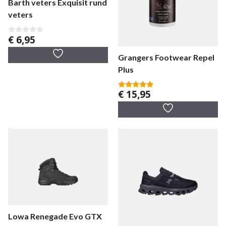
Barth veters Exquisit rund
veters
€
6,95
0
v
a
Grangers Footwear Repel
n
5
Plus
€
15,95
5.00
van 5
Lowa Renegade Evo GTX