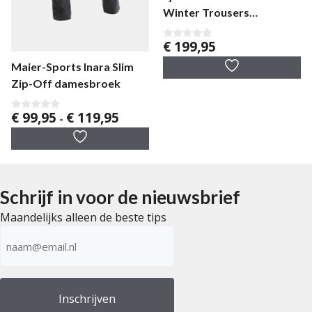
Winter Trousers
damesbroek
€
199,95
0
v
a
Maier-Sports Inara Slim
n
Zip-Off damesbroek
5
Prijsklasse:
€
99,95
€
119,95
0
-
v
€ 99,95
a
tot
n
5
€ 119,95
Schrijf in voor de nieuwsbrief
Maandelijks alleen de beste tips
E-
mailadres
(Vereist)