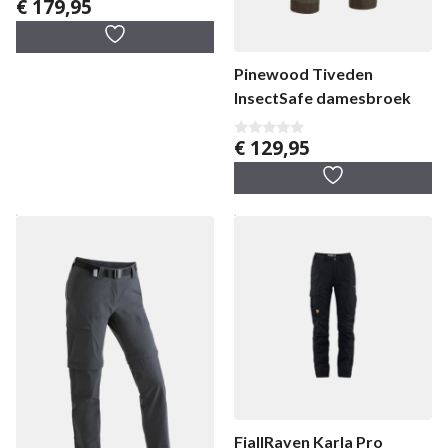
€
179,95
0
v
a
n
5
Pinewood Tiveden
InsectSafe damesbroek
€
129,95
0
v
a
n
5
FjallRaven Karla Pro