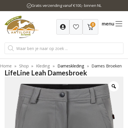
Ga
Gratis verzending vanaf €100,- binnen NL
naar
de
inhoud
menu
0
Producten
zoeken
Home
»
Shop
»
Kleding
»
Dameskleding
»
Dames Broeken
LifeLine Leah Damesbroek