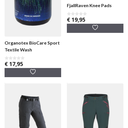
FjallRaven Knee Pads
€
19,95
0
v
a
n
5
Organotex BioCare Sport
Textile Wash
€
17,95
0
v
a
n
5