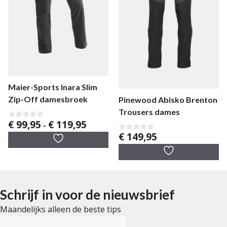
Maier-Sports Inara Slim
Zip-Off damesbroek
Pinewood Abisko Brenton
Trousers dames
Prijsklasse:
€
99,95
€
119,95
0
-
v
€ 99,95
€
149,95
0
a
tot
v
n
a
5
€ 119,95
n
5
Schrijf in voor de nieuwsbrief
Maandelijks alleen de beste tips
E-