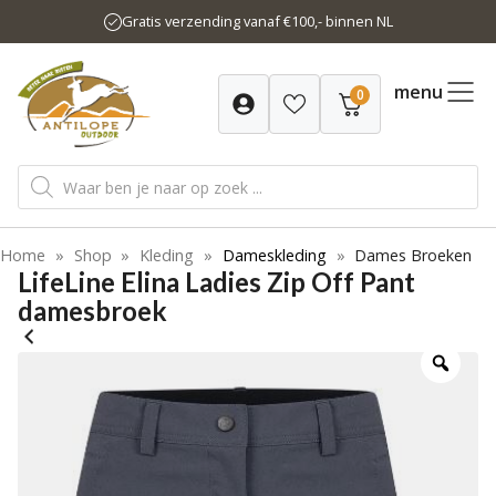
Ga
Gratis verzending vanaf €100,- binnen NL
naar
de
inhoud
menu
0
Producten
zoeken
Home
»
Shop
»
Kleding
»
Dameskleding
»
Dames Broeken
LifeLine Elina Ladies Zip Off Pant
damesbroek