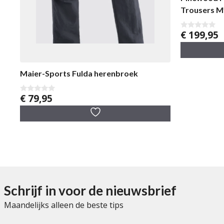
Trousers M
€
199,95
0
v
a
n
5
Maier-Sports Fulda herenbroek
€
79,95
0
v
a
n
5
Schrijf in voor de nieuwsbrief
Maandelijks alleen de beste tips