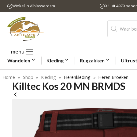
Ga
Winkel in Alblasserdam
9,1 uit 4979 beoo
naar
de
Producten
inhoud
zoeken
menu
Wandelen
Kleding
Rugzakken
Uitrus
Home
»
Shop
»
Kleding
»
Herenkleding
»
Heren Broeken
Killtec Kos 20 MN BRMDS