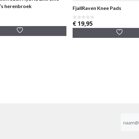
’s herenbroek
FjallRaven Knee Pads
€
19,95
0
v
a
n
5
E-
mailad
(Vereist)