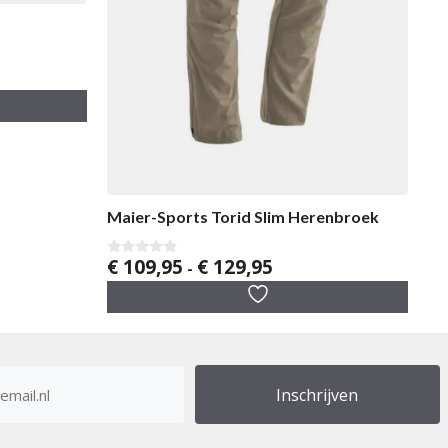
Maier-Sports Torid Slim Herenbroek
Prijsklasse:
€
109,95
€
129,95
0
-
v
€ 109,95
a
tot
n
5
€ 129,95
res