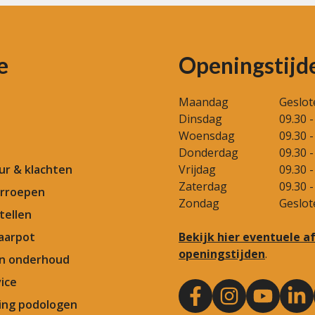
e
Openingstijd
Maandag
Geslot
Dinsdag
09.30 -
Woensdag
09.30 -
Donderdag
09.30 -
our & klachten
Vrijdag
09.30 -
Zaterdag
09.30 -
rroepen
Zondag
Geslot
tellen
aarpot
Bekijk hier eventuele 
openingstijden
.
en onderhoud
ice
ng podologen