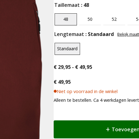
Taillemaat
: 48
48
50
52
5
Lengtemaat
: Standaard
Bekijk maat
Standaard
Prijsklasse:
€
29,95
-
€
49,95
€ 29,95
tot
€
49,95
€ 49,95
Niet op voorraad in de winkel
Alleen te bestellen. Ca 4 werkdagen levert
Toevoegen