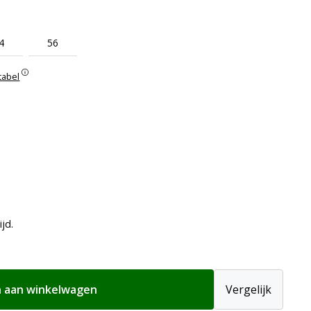
4
56
tabel
ijd.
 aan winkelwagen
Vergelijk