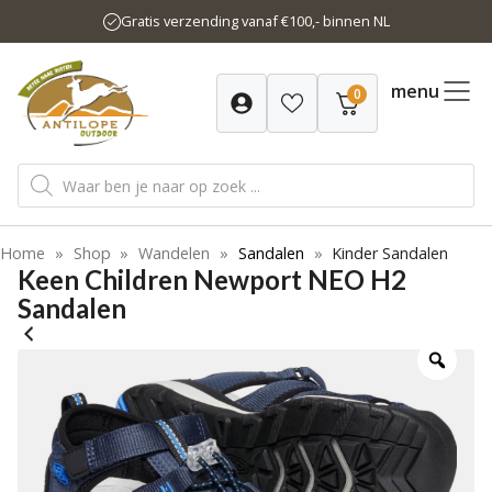
Ga
Gratis verzending vanaf €100,- binnen NL
naar
de
inhoud
menu
0
Producten
zoeken
Home
»
Shop
»
Wandelen
»
Sandalen
»
Kinder Sandalen
Keen Children Newport NEO H2
Sandalen