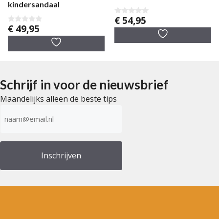
kindersandaal
€
54,95
0
€
49,95
v
0
a
v
n
a
5
n
5
Schrijf in voor de nieuwsbrief
Maandelijks alleen de beste tips
E-
mailadres
(Vereist)