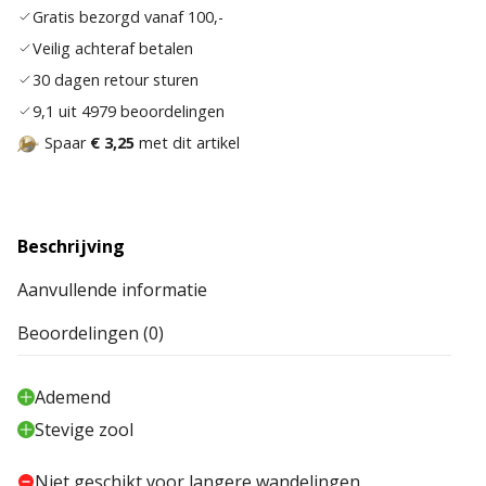
aan
Gratis bezorgd vanaf 100,-
verla
Veilig achteraf betalen
30 dagen retour sturen
9,1 uit 4979 beoordelingen
Spaar
€ 3,25
met dit artikel
Beschrijving
Aanvullende informatie
Beoordelingen (0)
Ademend
Stevige zool
Niet geschikt voor langere wandelingen