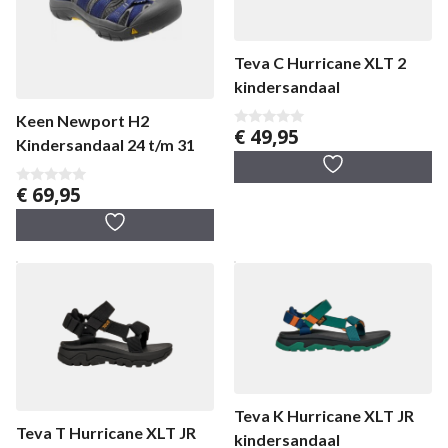
Teva C Hurricane XLT 2
kindersandaal
Keen Newport H2
€
49,95
0
Kindersandaal 24 t/m 31
v
a
n
5
€
69,95
0
v
a
n
5
Teva K Hurricane XLT JR
Teva T Hurricane XLT JR
kindersandaal