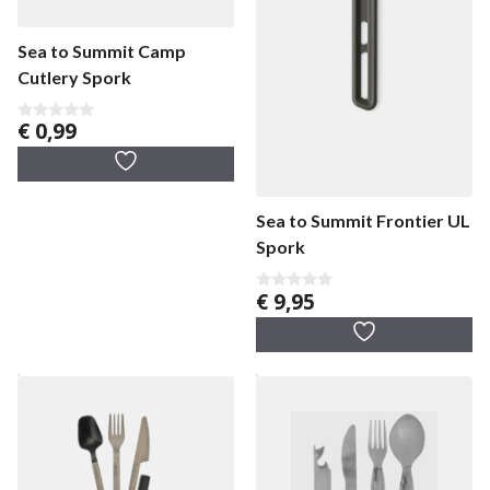
Sea to Summit Camp
Cutlery Spork
€
0,99
0
v
a
n
5
Sea to Summit Frontier UL
Spork
€
9,95
0
v
a
n
5