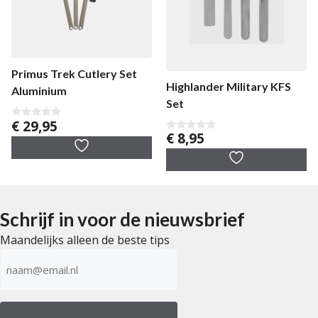
Primus Trek Cutlery Set
Highlander Military KFS
Aluminium
Set
€
29,95
0
€
8,95
v
0
a
v
n
a
5
n
5
Schrijf in voor de nieuwsbrief
Maandelijks alleen de beste tips
E-
mailadres
(Vereist)