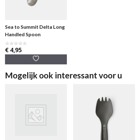
Sea to Summit Delta Long
Handled Spoon
€
4,95
0
v
a
n
5
Mogelijk ook interessant voor u