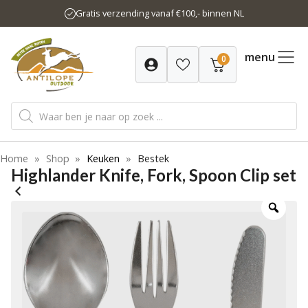
Ga
Gratis verzending vanaf €100,- binnen NL
naar
de
inhoud
menu
0
Producten
zoeken
Home
»
Shop
»
Keuken
»
Bestek
Highlander Knife, Fork, Spoon Clip set