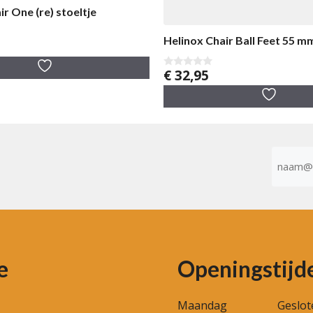
ir One (re) stoeltje
Helinox Chair Ball Feet 55 m
€
32,95
0
v
a
n
5
E-
mailad
(Vereist)
e
Openingstijd
Maandag
Geslot