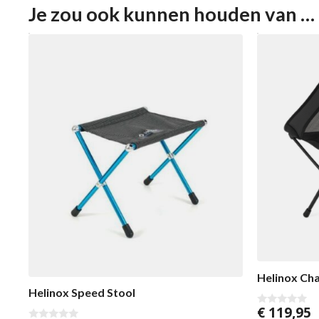
Je zou ook kunnen houden van …
Helinox Cha
Helinox Speed Stool
€
119,95
0