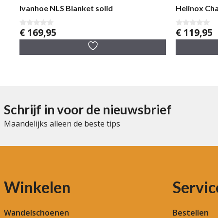
Ivanhoe NLS Blanket solid
Helinox Cha
€
169,95
€
119,95
0
0
v
v
a
a
n
n
5
5
Schrijf in voor de nieuwsbrief
Maandelijks alleen de beste tips
Winkelen
Servic
Wandelschoenen
Bestellen