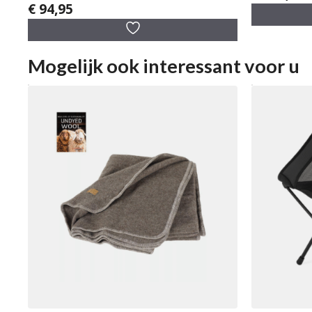
v
€
94,95
0
a
v
n
a
5
n
5
Mogelijk ook interessant voor u