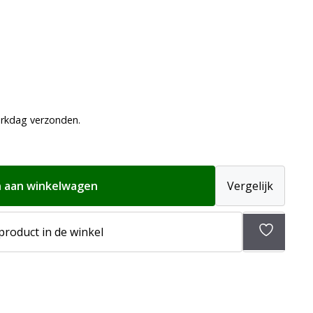
erkdag verzonden.
 aan winkelwagen
Vergelijk
 product in de winkel
Toevoeg
aan
verlangli