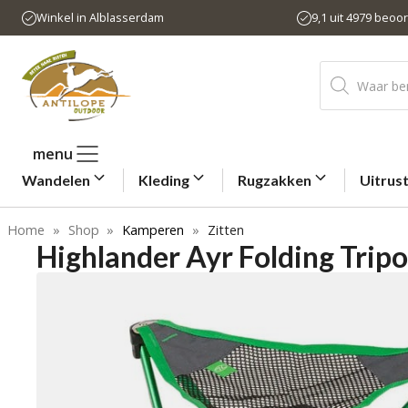
Ga
Winkel in Alblasserdam
9,1 uit 4979 beoo
naar
de
Producten
inhoud
zoeken
menu
Wandelen
Kleding
Rugzakken
Uitrus
Home
»
Shop
»
Kamperen
»
Zitten
Highlander Ayr Folding Trip