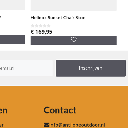
m
Helinox Sunset Chair Stoel
€
169,95
0
v
a
n
5
res
en
Contact
en
info@antilopeoutdoor.nl