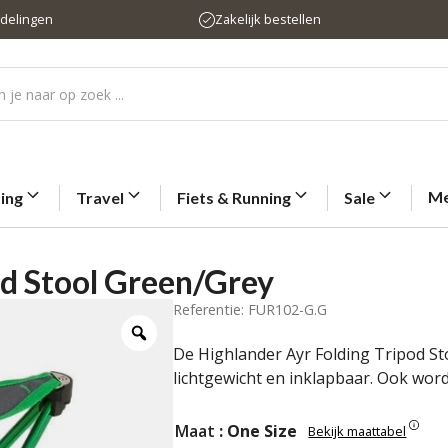
rdelingen
Zakelijk bestellen
Me
ting
Travel
Fiets & Running
Sale
od Stool Green/Grey
Referentie: FUR102-G.G
De Highlander Ayr Folding Tripod Sto
lichtgewicht en inklapbaar. Ook wor
Maat
: One Size
Bekijk maattabel