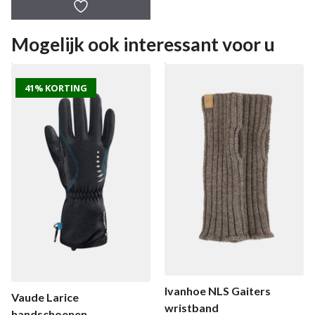
a
n
5
Mogelijk ook interessant voor u
41% KORTING
Ivanhoe NLS Gaiters
Vaude Larice
wristband
handschoenen