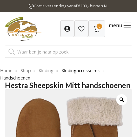
Ga
Gratis verzending vanaf €100,- binnen NL
naar
de
inhoud
menu
0
Producten
zoeken
Home
»
Shop
»
Kleding
»
Kledingaccessoires
»
Handschoenen
Hestra Sheepskin Mitt handschoenen