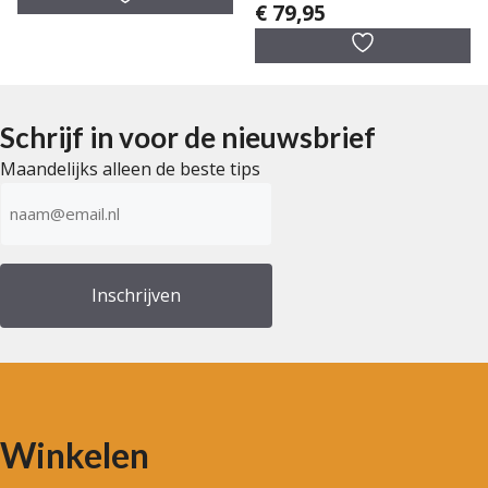
€
79,95
5.00
van 5
Schrijf in voor de nieuwsbrief
Maandelijks alleen de beste tips
E-
mailadres
(Vereist)
Winkelen