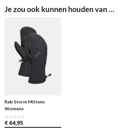
Je zou ook kunnen houden van …
Rab Storm Mittens
Womens
€
64,95
0
v