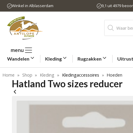
Ga
Winkel in Alblasserdam
9,1 uit 4979 beoo
naar
de
Producten
inhoud
zoeken
menu
Wandelen
Kleding
Rugzakken
Uitrus
Home
»
Shop
»
Kleding
»
Kledingaccessoires
»
Hoeden
Hatland Two sizes reducer