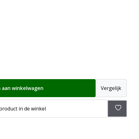
 aan winkelwagen
Vergelijk
 product in de winkel
Toevoeg
aan
verlangli