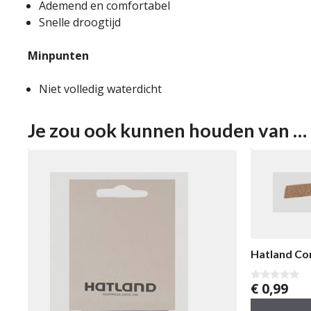
Ademend en comfortabel
Snelle droogtijd
Minpunten
Niet volledig waterdicht
Je zou ook kunnen houden van …
Hatland Co
€
0,99
0
v
a