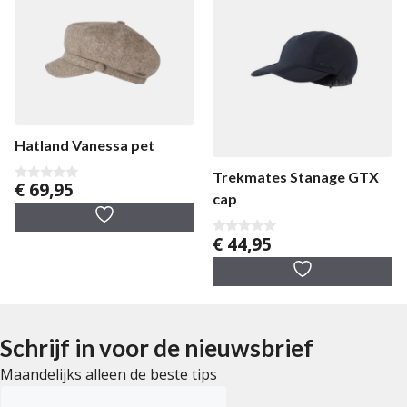
Hatland Vanessa pet
Trekmates Stanage GTX
€
69,95
0
cap
v
a
n
5
€
44,95
0
v
a
n
5
Schrijf in voor de nieuwsbrief
Maandelijks alleen de beste tips
E-