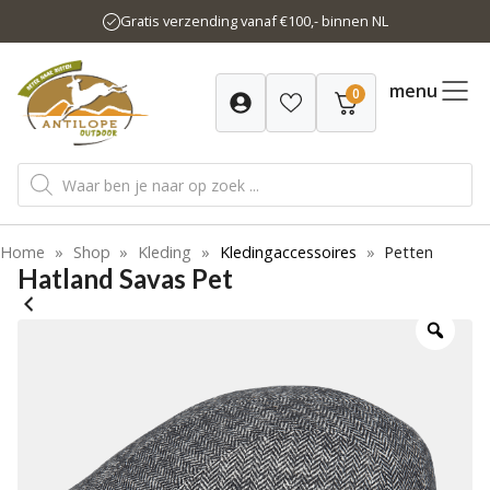
Ga
Gratis verzending vanaf €100,- binnen NL
naar
de
inhoud
menu
0
Producten
zoeken
Home
»
Shop
»
Kleding
»
Kledingaccessoires
»
Petten
Hatland Savas Pet