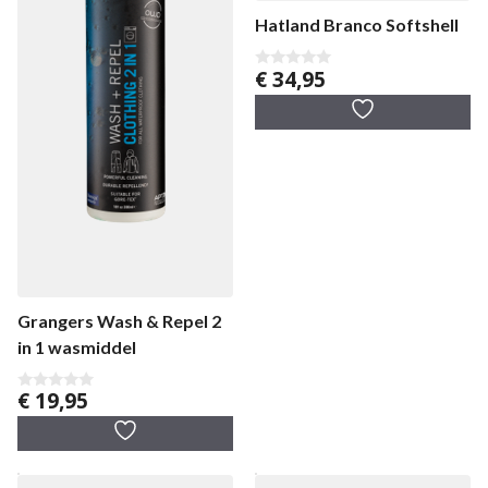
Hatland Branco Softshell
€
34,95
0
v
a
n
5
Grangers Wash & Repel 2
in 1 wasmiddel
€
19,95
0
v
a
n
5