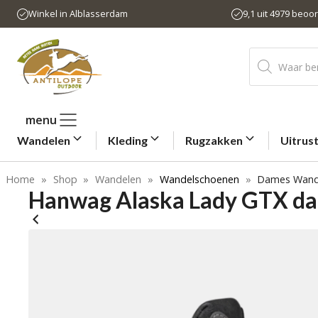
Ga
Winkel in Alblasserdam
9,1 uit 4979 beoo
naar
de
Producten
inhoud
zoeken
menu
Wandelen
Kleding
Rugzakken
Uitrus
Home
»
Shop
»
Wandelen
»
Wandelschoenen
»
Dames Wand
Hanwag Alaska Lady GTX d