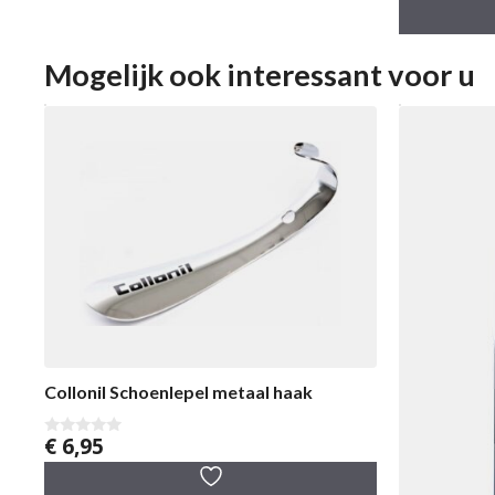
a
n
5
Mogelijk ook interessant voor u
Collonil Schoenlepel metaal haak
€
6,95
0
v
a
n