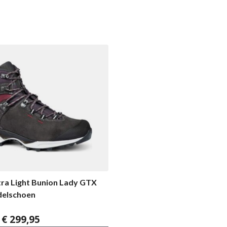
ra Light Bunion Lady GTX
elschoen
Prijsklasse:
€
299,95
€ 289,95