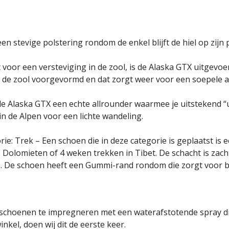
en stevige polstering rondom de enkel blijft de hiel op zij
 voor een versteviging in de zool, is de Alaska GTX uitgevoe
 is de zool voorgevormd en dat zorgt weer voor een soepele a
Alaska GTX een echte allrounder waarmee je uitstekend “ui
n de Alpen voor een lichte wandeling.
 Trek – Een schoen die in deze categorie is geplaatst is e
de Dolomieten of 4 weken trekken in Tibet. De schacht is za
ie. De schoen heeft een Gummi-rand rondom die zorgt voor be
lschoenen te impregneren met een waterafstotende spray di
kel, doen wij dit de eerste keer.