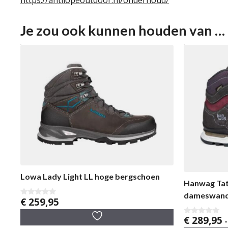
https://antilopeoutdoor.nl/onderhoud/
Je zou ook kunnen houden van …
Lowa Lady Light LL hoge bergschoen
Hanwag Tat
dameswand
€
259,95
0
v
a
€
289,95
0
-
n
v
5