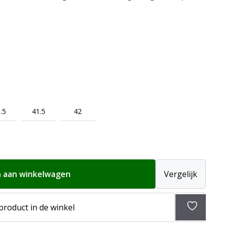
.5
41.5
42
 aan winkelwagen
Vergelijk
 product in de winkel
Toevoeg