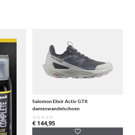
Salomon Elixir Activ GTX
dameswandelschoen
€
144,95
0
v
a
n