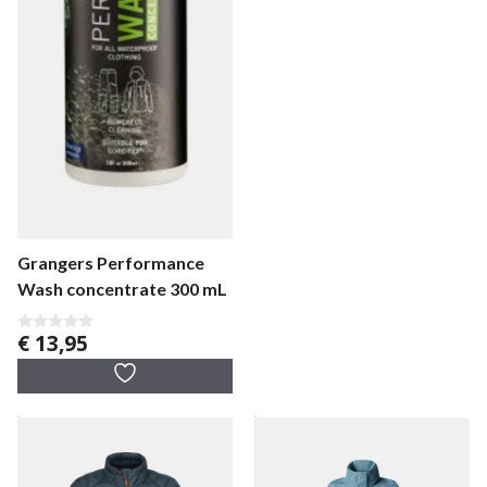
Grangers Performance
Wash concentrate 300 mL
€
13,95
0
v
a
n
5