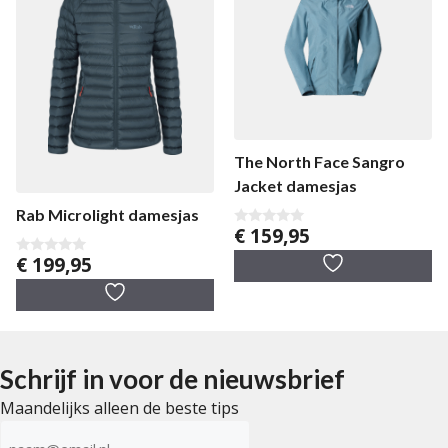
The North Face Sangro
Jacket damesjas
Rab Microlight damesjas
€
159,95
0
v
€
199,95
a
0
n
v
5
a
n
5
Schrijf in voor de nieuwsbrief
Maandelijks alleen de beste tips
E-