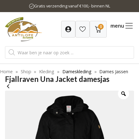
Ga
Gratis verzending vanaf €100,- binnen NL
naar
de
inhoud
menu
0
Producten
zoeken
Home
»
Shop
»
Kleding
»
Dameskleding
»
Dames Jassen
Fjallraven Una Jacket damesjas
-20%