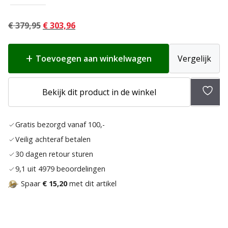
Oorspronkelijke
Huidige
€
379,95
€
303,96
prijs
prijs
was:
is:
Toevoegen aan winkelwagen
Vergelijk
€ 379,95.
€ 303,96.
Bekijk dit product in de winkel
Toev
aan
Gratis bezorgd vanaf 100,-
verla
Veilig achteraf betalen
30 dagen retour sturen
9,1 uit 4979 beoordelingen
Spaar
€ 15,20
met dit artikel